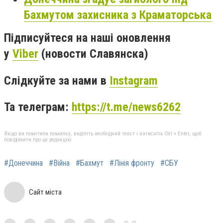
Бахмутом захисника з Краматорська
Підписуйтеся на наші оновлення
у
Viber
(новости Славянска)
Слідкуйте за нами в
Instagram
Та телеграм:
https://t.me/news6262
Якщо ви помітили помилку, виділіть необхідний текст і натисніть Ctrl + Enter, щоб
повідомити про це редакцію
#Донеччина
#Війна
#Бахмут
#Лінія фронту
#СБУ
Сайт міста