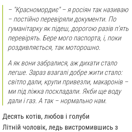
– "Красномордиє" – я росіян так називаю
– постійно перевіряли документи. По
гуманітарку як підеш, дорогою разів п'ять
перевірять. Бере мого паспорта, і, поки
роздивляється, так моторошно.
А як вони забралися, аж дихати стало
легше. Зараз взагалі добре жити стало:
світло дали, крупи привезли, макаронів –
ми під ліжка поскладали. Якби ще воду
дали і газ. А так – нормально нам.
Десять котів, любов і голуби
Літній чоловік, ледь вистромившись з