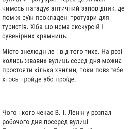
чимось нагадує античний заповідник, де
поміж руїн прокладені тротуари для
туристів. Хіба що нема екскурсій і
сувенірних крамниць.
Місто знелюдніле і від того тихе. На розі
колись жвавих вулиць серед дня можна
простояти кілька хвилин, поки повз тебе
хтось пройде або проїде.
Чого і кого чекає В. І. Ленін у розпал
робочого дня посеред вулиці