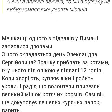
А жінка взагалі лежача, то ми з підвалу не
вибираємося вже десять місяців.
Мешканці одного з підвалів у Лимані
запаслися дровами
З чого складається день Олександра
Сергійовича? Зранку прибрати за котами,
їх у нього під опікою у підвалі 12 голів.
Коли хворіють, купляє ліки і робить
уколи. І радіє, що волонтери привезли
великий мішок котячих кормів. Сам він
ще докуповує дешевих курячих лапок,
варить.