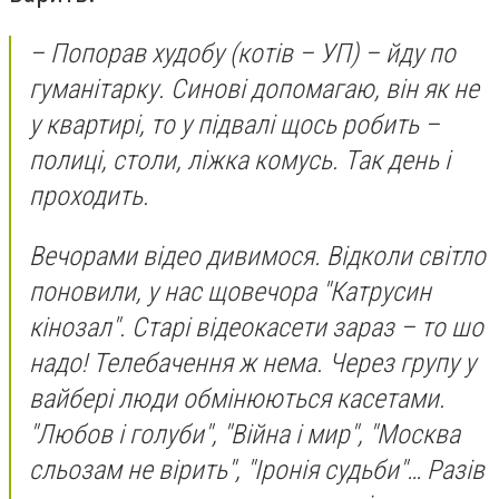
– Попорав худобу (котів – УП) – йду по
гуманітарку. Синові допомагаю, він як не
у квартирі, то у підвалі щось робить –
полиці, столи, ліжка комусь. Так день і
проходить.
Вечорами відео дивимося. Відколи світло
поновили, у нас щовечора "Катрусин
кінозал". Старі відеокасети зараз – то шо
надо! Телебачення ж нема. Через групу у
вайбері люди обмінюються касетами.
"Любов і голуби", "Війна і мир", "Москва
сльозам не вірить", "Іронія судьби"… Разів