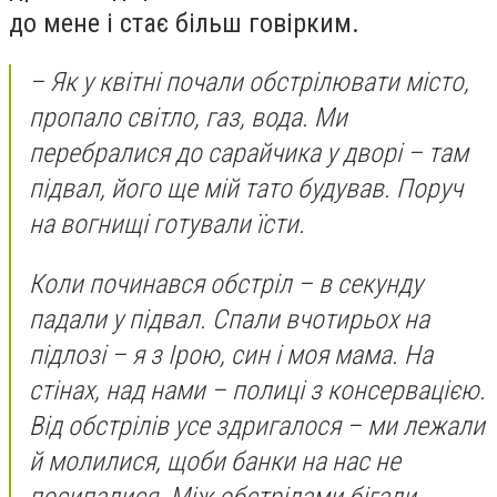
до мене і стає більш говірким.
– Як у квітні почали обстрілювати місто,
пропало світло, газ, вода. Ми
перебралися до сарайчика у дворі – там
підвал, його ще мій тато будував. Поруч
на вогнищі готували їсти.
Коли починався обстріл – в секунду
падали у підвал. Спали вчотирьох на
підлозі – я з Ірою, син і моя мама. На
стінах, над нами – полиці з консервацією.
Від обстрілів усе здригалося – ми лежали
й молилися, щоби банки на нас не
посипалися. Між обстрілами бігали