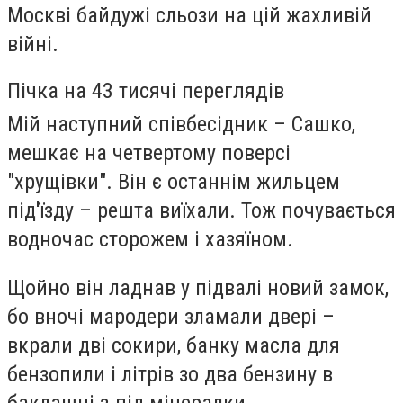
Москві байдужі сльози на цій жахливій
війні.
Пічка на 43 тисячі переглядів
Мій наступний співбесідник – Сашко,
мешкає на четвертому поверсі
"хрущівки". Він є останнім жильцем
під'їзду – решта виїхали. Тож почувається
водночас сторожем і хазяїном.
Щойно він ладнав у підвалі новий замок,
бо вночі мародери зламали двері –
вкрали дві сокири, банку масла для
бензопили і літрів зо два бензину в
баклашці з-під мінералки.