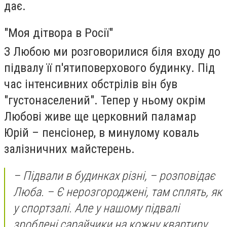
дає.
"Моя дітвора в Росії"
З Любою ми розговорилися біля входу до
підвалу її п'ятиповерхового будинку. Під
час інтенсивних обстрілів він був
"густонаселений". Тепер у ньому окрім
Любові живе ще церковний паламар
Юрій – пенсіонер, в минулому коваль
залізничних майстерень.
– Підвали в будинках різні, – розповідає
Люба. – Є нерозгороджені, там сплять, як
у спортзалі. Але у нашому підвалі
зроблені сарайчики на кожну квартиру.