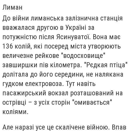
Лиман
До війни лиманська залізнична станція
вважалася другою в Україні за
потужністю після Ясинуватої. Вона має
136 колій, які посеред міста утворюють
величезне рейкове "водосховище"
завширшки пів кілометра. "Рєдкая птіца"
долітала до його середини, не налякана
гудком електровоза. Тут навіть
пасажирський вокзал розташований на
острівці – з усіх сторін "омивається"
коліями.
Але наразі усе це скалічене війною. Впав