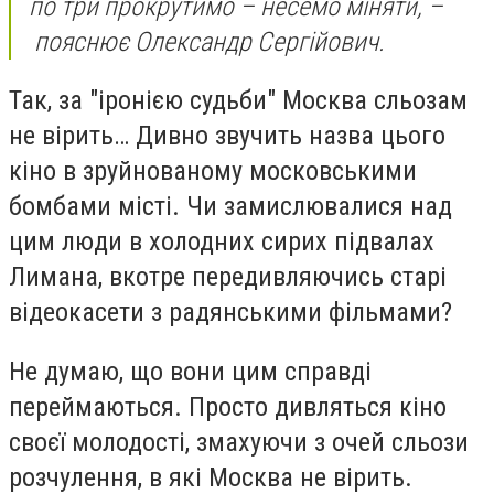
по три прокрутимо – несемо міняти, –
пояснює Олександр Сергійович.
Так, за "іронією судьби" Москва сльозам
не вірить… Дивно звучить назва цього
кіно в зруйнованому московськими
бомбами місті. Чи замислювалися над
цим люди в холодних сирих підвалах
Лимана, вкотре передивляючись старі
відеокасети з радянськими фільмами?
Не думаю, що вони цим справді
переймаються. Просто дивляться кіно
своєї молодості, змахуючи з очей сльози
розчулення, в які Москва не вірить.