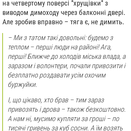
на четвертому поверсі "хрущівки" з
виводом димоходу через балконні двері.
Але зробив вправно – тяга є, не димить.
– Ми з татом такі довольні: будемо з
теплом – перші люди на районі! Ага,
перші! Ближче до холодів міська влада, а
заразом і волонтери, почали привозити і
безплатно роздавати усім охочим
буржуйки.
І, що цікаво, хто брав – тим зараз
привозять і дрова – також безкоштовно.
А нам ні, мусимо купляти за гроші – по
тисячі гривень за куб сосни. А їм возять