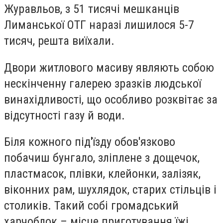
Журавльов, з 51 тисячі мешканців
Лиманської ОТГ наразі лишилося 5-7
тисяч, решта виїхали.
Двори житлового масиву являють собою
нескінченну галерею зразків людської
винахідливості, що особливо розквітає за
відсутності газу й води.
Біля кожного під'їзду обов'язково
побачиш бунгало, зліплене з дощечок,
пластмасок, плівки, клейонки, залізяк,
віконних рам, шухлядок, старих стільців і
столиків. Такий собі громадський
харчоблок – місце приготування їжі,