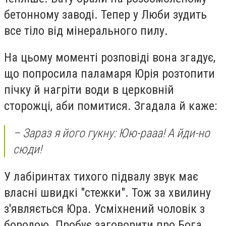
бетонному заводі. Тепер у Люби зудить
все тіло від мінерального пилу.
На цьому моменті розповіді вона згадує,
що попросила паламаря Юрія розтопити
пічку й нагріти води в церковній
сторожці, аби помитися. Згадала й каже:
– Зараз я його гукну: Юю-рааа! А йди-но
сюди!
У лабіринтах тихого підвалу звук має
власні швидкі "стежки". Тож за хвилину
з'являється Юра. Усміхнений чоловік з
бородою. Пробує заговорити про Бога,