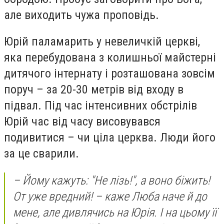
але виходить чужа проповідь.
Юрій паламарить у невеличкій церкві,
яка перебудована з колишньої майстерні
дитячого інтернату і розташована зовсім
поруч – за 20-30 метрів від входу в
підвал. Під час інтенсивних обстрілів
Юрій час від часу висовувався
подивитися – чи ціла церква. Люди його
за це сварили.
– Йому кажуть: "Не лізь!", а воно біжить!
От уже вредний! – каже Люба наче й до
мене, але дивлячись на Юрія. І на цьому її