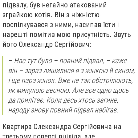
підвалу, був негайно атакований
зграйкою котів. Він з ніжністю
поспілкувався з ними, насипав їсти і
нарешті помітив мою присутність. Звуть
його Олександр Сергійович:
– Нас тут було – повний підвал, – каже
він – зараз лишилися я з жінкою й сином,
і ще пара жінок. Вже не так обстрілюють,
як минулою весною. Але все одно щось
да прилітає. Коли десь хтось загине,
народу знову повний підвал набігає.
Квартира Олександра Сергійовича на
третьому поверсі вціліла, але