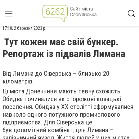
17:10, 2 березня 2023 р.
Тут кожен має свій бункер.
Репортаж із підвалів Лимана
Від Лимана до Сіверська – близько 20
кілометрів.
Ці міста Донеччини мають певну схожість.
Обидва починалися як сторожові козацькі
поселення. Обидва у ХХ столітті сформувалися
навколо одного потужного промислового
підприємства. Для Сіверська це
був доломітний комбінат, для Лимана –
залізничний вузол. Життя людей у цих містах