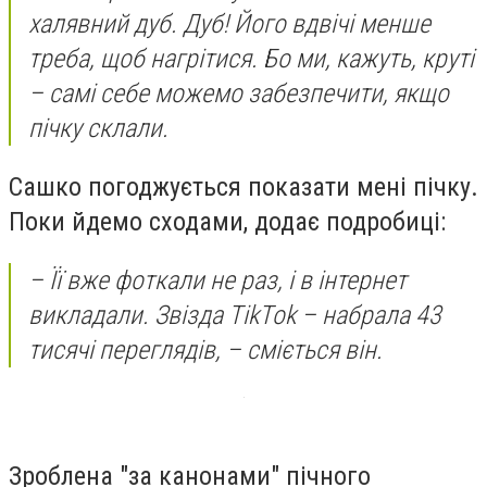
халявний дуб. Дуб! Його вдвічі менше
треба, щоб нагрітися. Бо ми, кажуть, круті
– самі себе можемо забезпечити, якщо
пічку склали.
Сашко погоджується показати мені пічку.
Поки йдемо сходами, додає подробиці:
– Її вже фоткали не раз, і в інтернет
викладали. Звізда TikTok – набрала 43
тисячі переглядів, – сміється він.
Зроблена "за канонами" пічного