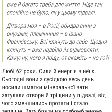
вже й багато треба для життя. Ніде так
спокійно не було, як у цьому підвалі.
Дітвора моя – в Росії, обидва сини з
онуками, племінниця – в Івано-
Франківську. Всі кличуть до себе. Щодня
кличуть – вже надоїло їм відмовляти.
Кажу: ну, чого я поїду, от скажіть – чо-го?!
Любі 62 роки. Сили й енергія в неї є.
Сьогодні вони з сусідкою весь день
носили шматки мінеральної вати –
затуляли отвори й тріщини у підвалі, від
чого зменшились протяги і стало
тепліше. Вату брали на розбомбленому