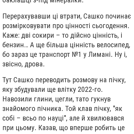
Перерахувавши ці втрати, Сашко починає
розмірковувати про цінності сьогодення.
Каже: дві сокири – то дійсно цінність, і
бензин… А ще більша цінність велосипед,
бо зараз це транспорт №1 у Лимані. Ну і,
звісно, дрова.
Тут Сашко переводить розмову на пічку,
яку збудували ще влітку 2022-го.
Навозили глини, цегли, тато гукнув
знайомого пічника. Той клав пічку, "як
собі – всьо по науці", але й хвилювався
при цьому. Казав, що вперше робить це