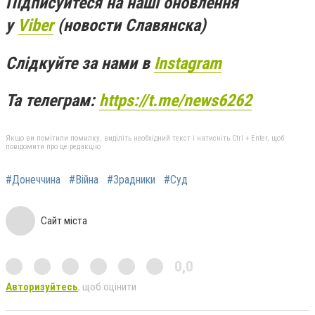
Підписуйтеся на наші оновлення
у
Viber
(новости Славянска)
Слідкуйте за нами в
Instagram
Та телеграм:
https://t.me/news6262
Якщо ви помітили помилку, виділіть необхідний текст і натисніть Ctrl + Enter, щоб
повідомити про це редакцію
#Донеччина
#Війна
#Зрадники
#Суд
Сайт міста
0,0
Авторизуйтесь
, щоб оцінити