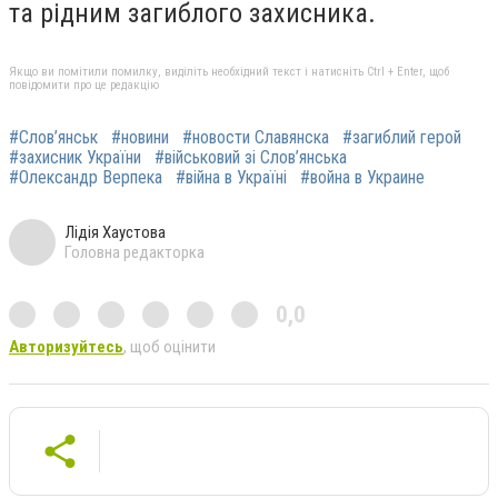
та рідним загиблого захисника.
Якщо ви помітили помилку, виділіть необхідний текст і натисніть Ctrl + Enter, щоб
повідомити про це редакцію
#Слов’янськ
#новини
#новости Славянска
#загиблий герой
#захисник України
#військовий зі Слов’янська
#Олександр Верпека
#війна в Україні
#война в Украине
Лідія Хаустова
Головна редакторка
0,0
Авторизуйтесь
, щоб оцінити