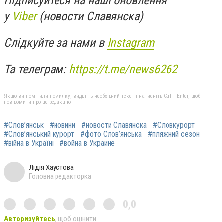
Підписуйтеся на наші оновлення
у
Viber
(новости Славянска)
Слідкуйте за нами в
Instagram
Та телеграм:
https://t.me/news6262
Якщо ви помітили помилку, виділіть необхідний текст і натисніть Ctrl + Enter, щоб
повідомити про це редакцію
#Слов’янськ
#новини
#новости Славянска
#Словкурорт
#Слов’янський курорт
#фото Слов’янська
#пляжний сезон
#війна в Україні
#война в Украине
Лідія Хаустова
Головна редакторка
0,0
Авторизуйтесь
, щоб оцінити