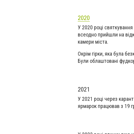
2020
У 2020 році святкування
всеодно прийшли на від
камери міста.
Окрім гірки, яка була бе
Були облаштовані фудко
2021
У 2021 році через каран
ярмарок працював з 19 г