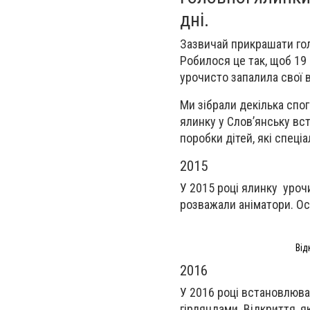
дні.
Зазвичай прикрашати гол
Робилося це так, щоб 19
урочисто запалила свої в
Ми зібрали декілька спога
ялинку у Слов’янську вс
поробки дітей, які спеці
2015
У 2015 році ялинку уроч
розважали аніматори. Ос
Від
2016
У 2016 році встановлюва
гірляндами. Відкриття, я