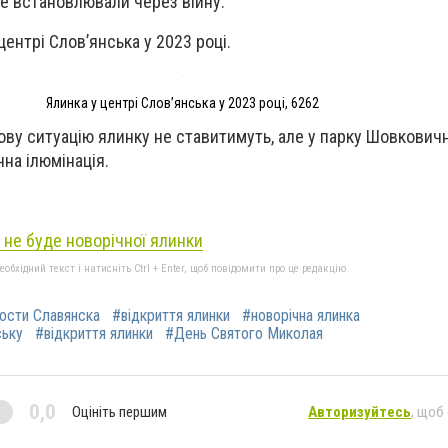
не встановлювали через війну.
центрі Слов’янська у 2023 році.
Ялинка у центрі Слов’янська у 2023 році, 6262
ову ситуацію ялинку не ставитимуть, але у парку Шовкови
на ілюмінація.
 не буде новорічної ялинки
бхідний текст і натисніть Ctrl + Enter, щоб повідомити про це редакцію
ости Славянска
#відкриття ялинки
#новорічна ялинка
ську
#відкриття ялинки
#День Святого Миколая
0,0
Оцініть першим
Авторизуйтесь
, щоб