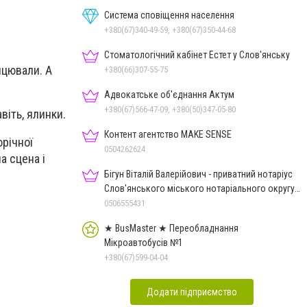
Система сповіщення населення
+380(67)340-49-59, +380(67)350-44-68
Стоматологічний кабінет Естет у Слов'янську
нцювали. А
+380(66)307-55-75
Адвокатське об'єднання Актум
+380(67)566-47-09, +380(50)347-05-80
віть, ялинки.
Контент агентство MAKE SENSE
орічної
0504262624
а сцена і
Бігун Віталій Валерійович - приватний нотаріус
Слов'янського міського нотаріального округу
Дон.обл.
0506555431
★ BusMaster ★ Переобладнання
Мікроавтобусів №1
+380(67)599-04-04
Додати підприємство