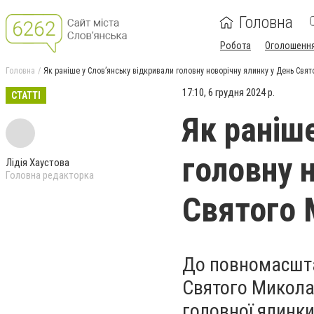
Головна
Робота
Оголошенн
Головна
Як раніше у Слов’янську відкривали головну новорічну ялинку у День Свя
17:10, 6 грудня 2024 р.
СТАТТІ
Як раніш
головну 
Лідія Хаустова
Головна редакторка
Святого 
До повномасшта
Святого Миколая
головної ялинки