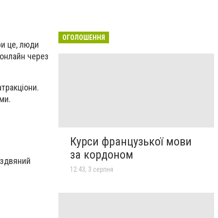
ОГОЛОШЕННЯ
ри це, люди
 онлайн через
атракціони.
ми.
Курси французької мови
за кордоном
різдвяний
12:43, 3 серпня