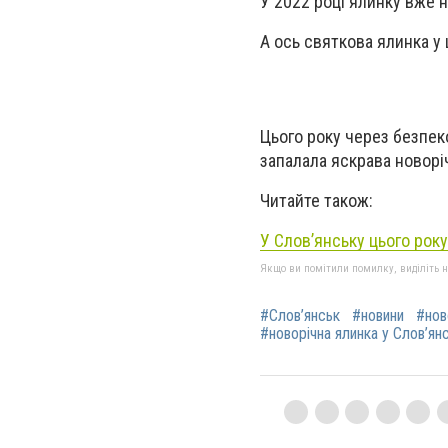
У 2022 році ялинку вже 
А ось святкова ялинка у 
Цього року через безпек
запалала яскрава новоріч
Читайте також:
У Слов’янську цього року
Якщо ви помітили помилку, виділіть нео
#Слов’янськ
#новини
#нов
#новорічна ялинка у Слов’ян