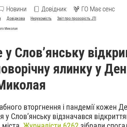
Новини
Довідник
ГО Має сенс
я
Довідкова
Нерухомість
Звіт про прозорість JTI
того Миколая
е у Слов’янську відкр
новорічну ялинку у Де
Миколая
бного вторгнення і пандемії кожен Д
 у Слов’янську відзначався відкритт
 міста.
Журналісти 6262
зібрали спогад