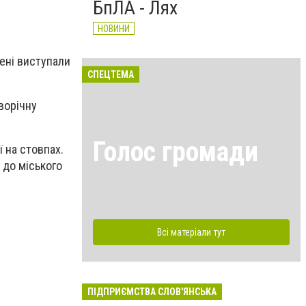
БпЛА - Лях
НОВИНИ
цені виступали
СПЕЦТЕМА
ворічну
Голос громади
ї на стовпах.
 до міського
Всі матеріали тут
ПІДПРИЄМСТВА СЛОВ'ЯНСЬКА