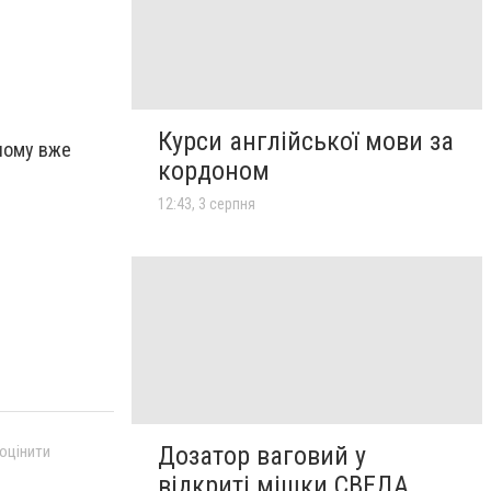
Курси англійської мови за
чному вже
кордоном
12:43, 3 серпня
Дозатор ваговий у
 оцінити
відкриті мішки СВЕДА