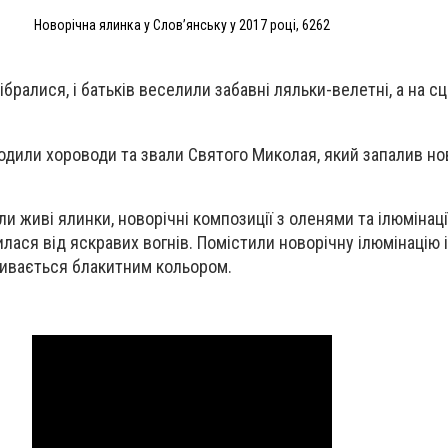
Новорічна ялинка у Слов’янську у 2017 році, 6262
 зібралися, і батьків веселили забавні ляльки-велетні, а на с
водили хороводи та звали Святого Миколая, який запалив но
и живі ялинки, новорічні композиції з оленями та ілюмінаці
ася від яскравих вогнів. Помістили новорічну ілюмінацію і
ливається блакитним кольором.