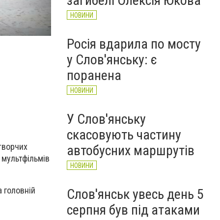
загибелі Олексія Юкова
НОВИНИ
Ялинка у центрі Слов’янська у 2016 році
6262
Росія вдарила по мосту
у Слов'янську: є
поранена
НОВИНИ
У Слов'янську
скасовують частину
творчих
автобусних маршрутів
 мультфільмів
НОВИНИ
а головній
Слов'янськ увесь день 5
серпня був під атаками