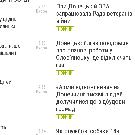
При Донецькій ОВА
16:24
Вчора
запрацювала Рада ветеранів
ці дні.
війни
 ялинка
НОВИНИ
Донецькоблгаз повідомив
15:30
додати, що
Вчора
про планові роботи у
ішали і
Слов’янську: де відключать
газ
НОВИНИ
Дітей
«Армія відновлення» на
14:55
Вчора
Донеччині: тисячі людей
долучилися до відбудови
громад
НОВИНИ
 та
Як службові собаки 18-ї
13:34