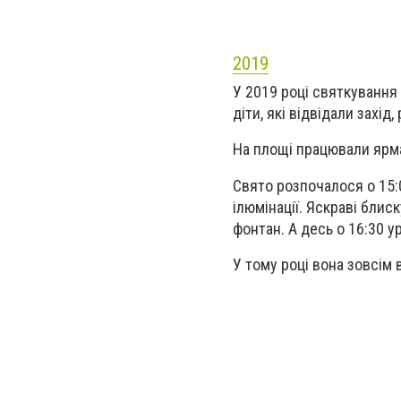
2019
У 2019 році святкування 
діти, які відвідали захід
На площі працювали ярмар
Свято розпочалося о 15:0
ілюмінації. Яскраві блис
фонтан. А десь о 16:30 у
У тому році вона зовсім 