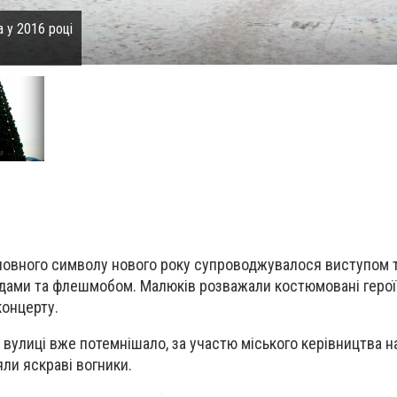
а у 2016 році
оловного символу нового року супроводжувалося виступом 
одами та флешмобом. Малюків розважали костюмовані герої
концерту.
 вулиці вже потемнішало, за участю міського керівництва н
яли яскраві вогники.