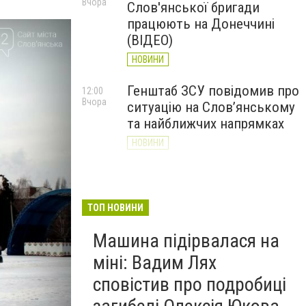
Вчора
Слов'янської бригади
працюють на Донеччині
(ВІДЕО)
НОВИНИ
Генштаб ЗСУ повідомив про
12:00
Вчора
ситуацію на Слов’янському
та найближчих напрямках
НОВИНИ
Слов’янськ обстріляли 13
11:18
Вчора
разів за добу. Хроніка
великої війни: 7 серпня
ТОП НОВИНИ
НОВИНИ
Машина підірвалася на
міні: Вадим Лях
сповістив про подробиці