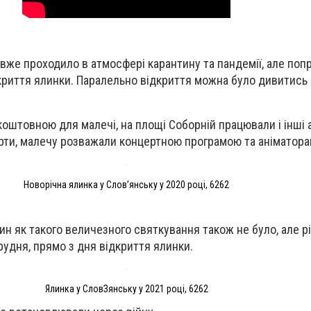
 вже проходило в атмосфері карантину та пандемії, але поп
криття ялинки. Паралельно відкриття можна було дивитись
зкоштовною для малечі, на площі Соборній працювали і інші 
рти, малечу розважали концертною програмою та аніматора
Новорічна ялинка у Слов’янську у 2020 році, 6262
тин як такого величезного святкування також не було, але 
рудня, прямо з дня відкриття ялинки.
Ялинка у СловЗянську у 2021 році, 6262