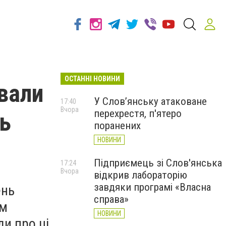
ОСТАННІ НОВИНИ
ивали
У Слов’янську атаковане
17:40
Вчора
перехрестя, п'ятеро
нь
поранених
НОВИНИ
Підприємець зі Слов'янська
17:24
Вчора
відкрив лабораторію
завдяки програмі «Власна
ень
справа»
ям
НОВИНИ
и про ці