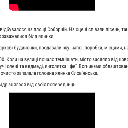
відбувалося на площі Соборній. На сцені співали пісень, та
, розважалися біля ялинки.
кові будиночки, продавали їжу, напої, поробки, місцями, на
0. Коли на вулиці почало темнішати, місто засяяло від нов
кучі олені та ведмеді, янголятка і феї. Вогниками облаштован
рочисто запалала головна ялинка Слов’янська.
відрізнялася від своїх попередниць.