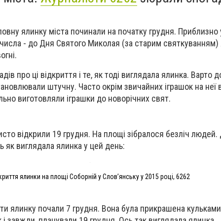
овну ялинку міста починали на початку грудня. Приблизно у 
 числа - до Дня Святого Миколая (за старим святкуванням)
огні.
дів про ці відкриття і те, як тоді виглядала ялинка. Варто 
тановлювали штучну. Часто окрім звичайних іграшок на неї в
ально виготовляли іграшки до новорічних свят.
исто відкрили 19 грудня. На площі зібралося безліч людей. 
ь як виглядала ялинка у цей день:
криття ялинки на площі Соборній у Слов’янську у 2015 році, 6262
ти ялинку почали 7 грудня. Вона була прикрашена кульками
к і завжди, планували 19 грудня. Ось так виглядала ялинка.