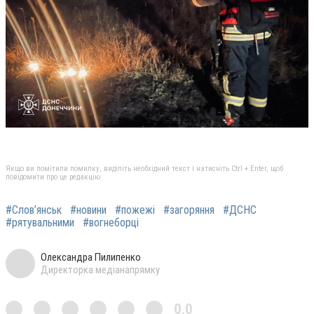
Якщо ви помітили помилку, виділіть необхідний текст і натисніть Ctrl + Enter, щоб
повідомити про це редакцію
#Слов’янськ
#новини
#пожежі
#загоряння
#ДСНС
#рятувальними
#вогнеборці
Олександра Пилипенко
Директорка медіанапрямку
0,0