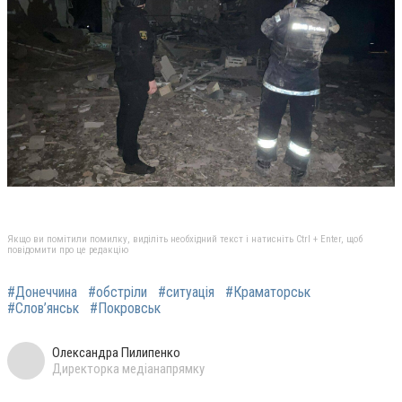
Якщо ви помітили помилку, виділіть необхідний текст і натисніть Ctrl + Enter, щоб
повідомити про це редакцію
#Донеччина
#обстріли
#ситуація
#Краматорськ
#Слов’янськ
#Покровськ
Олександра Пилипенко
Директорка медіанапрямку