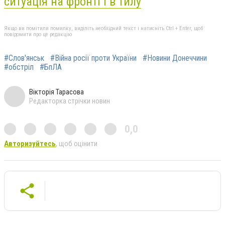
ситуація на фронті і в тилу
Якщо ви помітили помилку, виділіть необхідний текст і натисніть Ctrl + Enter, щоб
повідомити про це редакцію
#Слов'янськ
#Війна росії проти України
#Новини Донеччини
#обстріл
#БпЛА
Вікторія Тарасова
Редакторка стрічки новин
0,0
Авторизуйтесь
, щоб оцінити