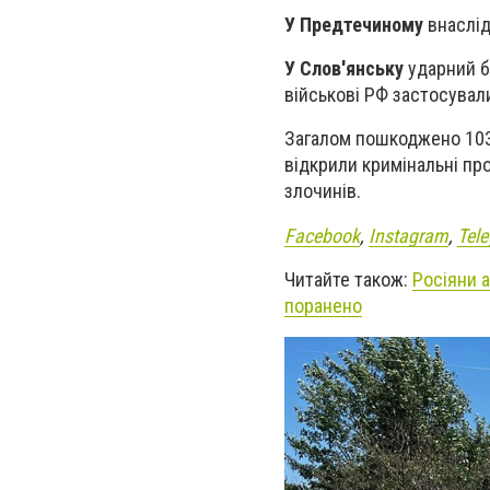
У Предтечиному
внаслід
У Слов'янську
ударний б
військові РФ застосувал
Загалом пошкоджено 103 
відкрили кримінальні пр
злочинів.
Facebook
,
Instagram
,
Tel
Читайте також:
Росіяни а
поранено