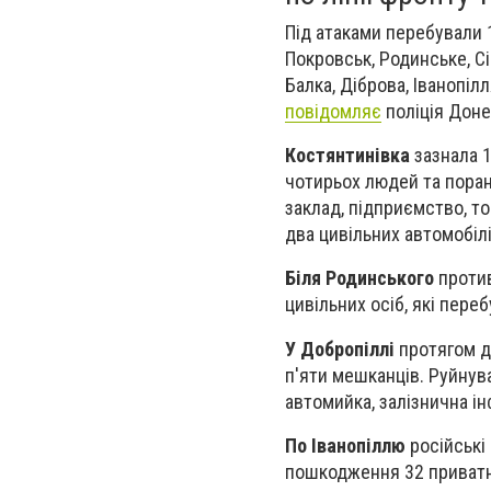
Під атаками перебували 1
Покровськ, Родинське, С
Балка, Діброва, Іванопіл
повідомляє
поліція Дон
Костянтинівка
зазнала 1
чотирьох людей та поран
заклад, підприємство, то
два цивільних автомобілі
Біля Родинського
против
цивільних осіб, які пере
У Добропіллі
протягом д
п'яти мешканців. Руйнува
автомийка, залізнична ін
По Іванопіллю
російські
пошкодження 32 приватн