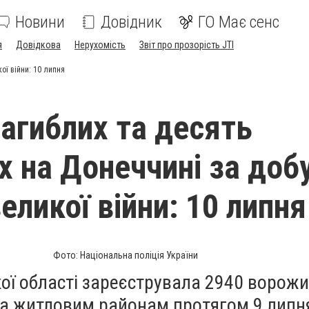
Новини
Довідник
ГО Має сенс
я
Довідкова
Нерухомість
Звіт про прозорість JTI
ої війни: 10 липня
загиблих та десять
х на Донеччині за добу
еликої війни: 10 липня
Фото: Національна поліція України
ої області зареєструвала 2940 ворожи
 та житловим районам протягом 9 липн