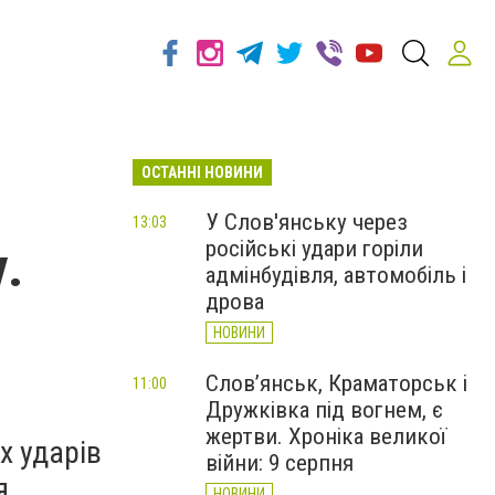
ОСТАННІ НОВИНИ
У Слов'янську через
13:03
російські удари горіли
.
адмінбудівля, автомобіль і
дрова
НОВИНИ
Слов’янськ, Краматорськ і
11:00
Дружківка під вогнем, є
жертви. Хроніка великої
х ударів
війни: 9 серпня
я.
НОВИНИ