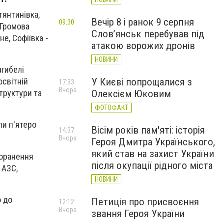
тянтинівка,
Вечір 8 і ранок 9 серпня
09:30
 Громова
Слов’янськ перебував під
е, Софіївка -
атакою ворожих дронів
НОВИНИ
агибелі
У Києві попрощалися з
світній
17:33
Вчора
Олексієм Юковим
труктури та
ФОТОФАКТ
ли п'ятеро
Вісім років пам'яті: історія
14:37
Вчора
Героя Дмитра Українського,
який став на захист України
поранення
після окупації рідного міста
 АЗС,
НОВИНИ
о до
Петиція про присвоєння
12:12
Вчора
звання Героя України