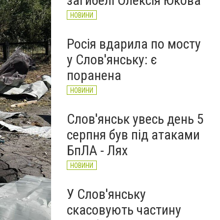
загибелі Олексія Юкова
НОВИНИ
Росія вдарила по мосту
у Слов'янську: є
поранена
НОВИНИ
Слов'янськ увесь день 5
серпня був під атаками
БпЛА - Лях
НОВИНИ
У Слов'янську
скасовують частину