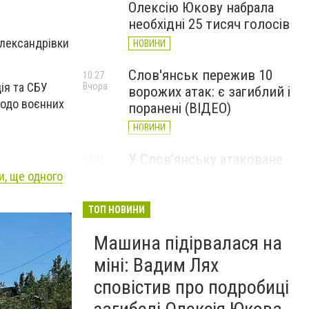
Олексію Юкову набрала
необхідні 25 тисяч голосів
Олександрівки
НОВИНИ
Слов'янськ пережив 10
10:27
ія та СБУ
Вчора
ворожих атак: є загиблий і
щодо воєнних
поранені (ВІДЕО)
НОВИНИ
У Слов’янську атаковане
17:40
7 серпня
перехрестя, п'ятеро
и, ще одного
поранених
ТОП НОВИНИ
НОВИНИ
Машина підірвалася на
міні: Вадим Лях
сповістив про подробиці