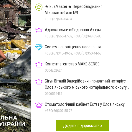
★ BusMaster ★ Переобладнання
Мікроавтобусів №1
+380(67)599-04-04
Адвокатське об'єднання Актум
+380(67)566-47-09, +380(50)347-05-80
Система сповіщення населення
+380(67)340-49-59, +380(67)350-44-68
Контент агентство MAKE SENSE
0504262624
Бігун Віталій Валерійович - приватний нотаріус
Слов'янського міського нотаріального округу
Дон.обл.
0506555431
Стоматологічний кабінет Естет у Слов'янську
+380(66)307-55-75
Додати підприємство