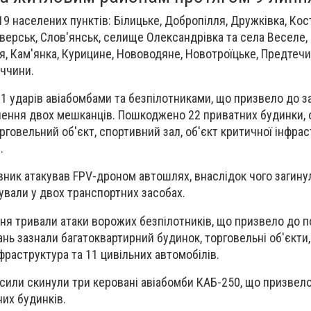
9 населених пунктів: Білицьке, Добропілля, Дружківка, Кос
іверськ, Слов'янськ, селище Олександрівка та села Веселе,
ля, Кам'янка, Курицине, Нововодяне, Новотроїцьке, Предтечин
еччини.
1 ударів авіабомбами та безпілотниками, що призвело до з
ення двох мешканців. Пошкоджено 22 приватних будинки, о
рговельний об'єкт, спортивний зал, об'єкт критичної інфрас
.
ник атакував FPV-дроном автошлях, внаслідок чого загину
бували у двох транспортних засобах.
ня тривали атаки ворожих безпілотників, що призвело до 
нь зазнали багатоквартирний будинок, торговельні об'єкти,
фраструктура та 11 цивільних автомобілів.
 сили скинули три керовані авіабомби КАБ-250, що призвел
их будинків.