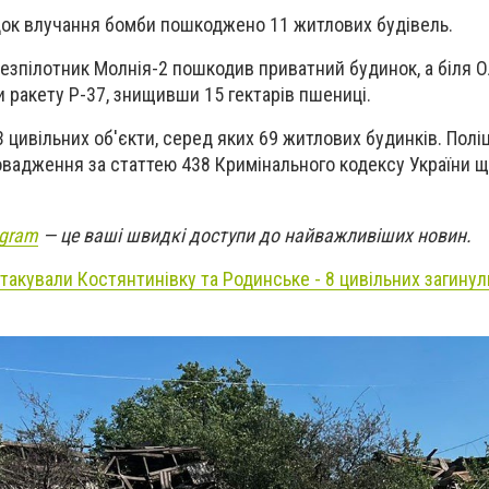
ок влучання бомби пошкоджено 11 житлових будівель.
езпілотник Молнія-2 пошкодив приватний будинок, а біля 
и ракету Р-37, знищивши 15 гектарів пшениці.
цивільних об'єкти, серед яких 69 житлових будинків. Поліц
овадження за статтею 438 Кримінального кодексу України 
egram
— це ваші швидкі доступи до найважливіших новин.
такували Костянтинівку та Родинське - 8 цивільних загинул