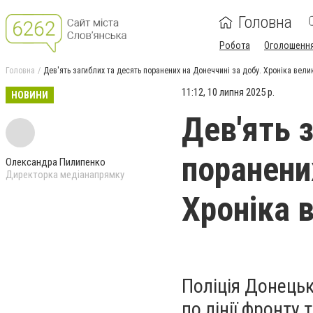
Головна
Робота
Оголошенн
Головна
Дев'ять загиблих та десять поранених на Донеччині за добу. Хроніка велик
11:12, 10 липня 2025 р.
НОВИНИ
Дев'ять 
поранени
Олександра Пилипенко
Директорка медіанапрямку
Хроніка в
Поліція Донецьк
по лінії фронту