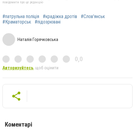
повідомити про це редакцію
#патрульна поліція
#крадіжка дротів
#Слов'янськ
#Краматорськ
#підозрювані
Наталія Горячковська
0,0
Авторизуйтесь
, щоб оцінити
Коментарі