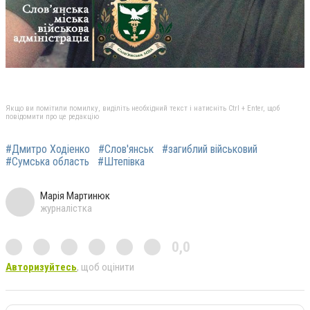
Якщо ви помітили помилку, виділіть необхідний текст і натисніть Ctrl + Enter, щоб
повідомити про це редакцію
#Дмитро Ходіенко
#Слов'янськ
#загиблий військовий
#Сумська область
#Штепівка
Марія Мартинюк
журналістка
0,0
Авторизуйтесь
, щоб оцінити