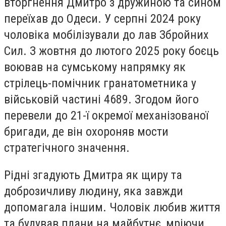
вторгнення Дмитро з дружиною та сином
переїхав до Одеси. У серпні 2024 року
чоловіка мобілізували до лав Збройних
Сил. З жовтня до лютого 2025 року боєць
воював на сумському напрямку як
стрілець-помічник гранатометника у
військовій частині 4689. Згодом його
перевели до 21-ї окремої механізованої
бригади, де він охороняв мости
стратегічного значення.
Рідні згадують Дмитра як щиру та
доброзичливу людину, яка завжди
допомагала іншим. Чоловік любив життя
та будував плани на майбутнє, мріючи