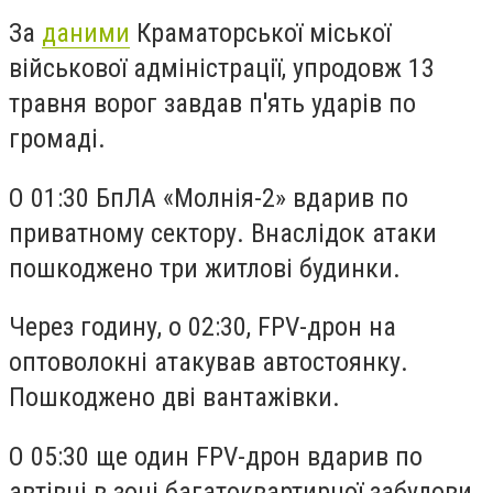
За
даними
Краматорської міської
військової адміністрації, упродовж 13
травня ворог завдав п'ять ударів по
громаді.
О 01:30 БпЛА «Молнія-2» вдарив по
приватному сектору. Внаслідок атаки
пошкоджено три житлові будинки.
Через годину, о 02:30, FPV-дрон на
оптоволокні атакував автостоянку.
Пошкоджено дві вантажівки.
О 05:30 ще один FPV-дрон вдарив по
автівці в зоні багатоквартирної забудови.