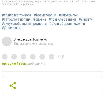
Якщо ви помітили помилку, виділіть необхідний текст і натисніть Ctrl + Enter, щоб
повідомити про це редакцію
#повітряна тривога
#Краматорськ
#Слов’янськ
#патрульна поліція
#сирена
#правила безпеки
#укриття
#вибухонебезпечні предмети
#Сили оборони України
#Донеччина
Олександра Пилипенко
Директорка медіанапрямку
0,0
Авторизуйтесь
, щоб оцінити