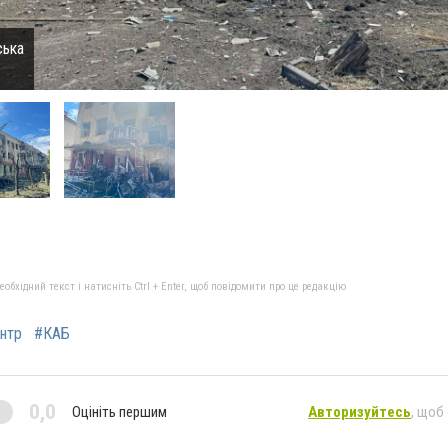
ська
бхідний текст і натисніть Ctrl + Enter, щоб повідомити про це редакцію
нтр
#КАБ
0,0
Оцініть першим
Авторизуйтесь
, щоб