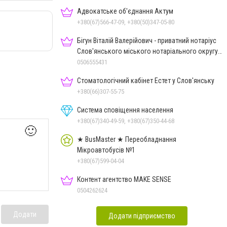
Адвокатське об'єднання Актум
+380(67)566-47-09, +380(50)347-05-80
Бігун Віталій Валерійович - приватний нотаріус
Слов'янського міського нотаріального округу
Дон.обл.
0506555431
Стоматологічний кабінет Естет у Слов'янську
+380(66)307-55-75
Система сповіщення населення
+380(67)340-49-59, +380(67)350-44-68
🙂
★ BusMaster ★ Переобладнання
Мікроавтобусів №1
+380(67)599-04-04
Контент агентство MAKE SENSE
0504262624
Додати
Додати підприємство