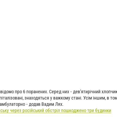
відомо про 6 поранених. Серед них - девʼятирічний хлопчик
талізовані, знаходяться у важкому стані. Усім іншим, в том
 амбулаторно - додав Вадим Лях.
нську через російський обстріл пошкоджено три будинки