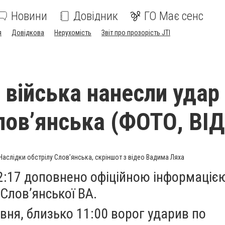
Новини
Довідник
ГО Має сенс
я
Довідкова
Нерухомість
Звіт про прозорість JTI
 війська нанесли удар
лов’янська (ФОТО, ВІ
Наслідки обстрілу Слов’янська, скріншот з відео Вадима Ляха
:17 доповнено офіційною інформаціє
 Слов’янської ВА.
рвня, близько 11:00 ворог ударив по