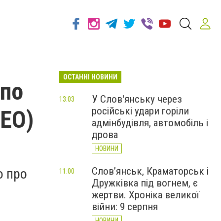
ОСТАННІ НОВИНИ
 по
У Слов'янську через
13:03
російські удари горіли
ДЕО)
адмінбудівля, автомобіль і
дрова
НОВИНИ
Слов’янськ, Краматорськ і
ю про
11:00
Дружківка під вогнем, є
жертви. Хроніка великої
війни: 9 серпня
НОВИНИ