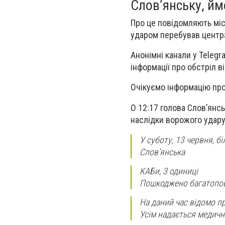
Слов’янську, йм
Про це повідомляють місц
ударом перебував центра
Анонімні канали у Telegr
інформації про обстріл в
Очікуємо інформацію про 
О 12:17 голова Слов’янсь
наслідки ворожого удару
У суботу, 13 червня, б
Словʼянська
КАБи, 3 одиниці
Пошкоджено багатопове
На даний час відомо п
Усім надається медичн