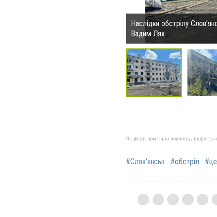
Наслідки обстрілу Слов’ян
Вадим Лях
Якщо ви помітили помилку, виділіть нео
#Слов’янськ
#обстріл
#це