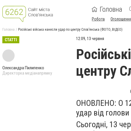
Головна
Робота
Оголошенн
Головна
Російські війська нанесли удар по центру Слов’янська (ФОТО, ВІДЕО)
12:09, 13 червня
СТАТТІ
Російські
центру С
Олександра Пилипенко
Директорка медіанапрямку
ОНОВЛЕНО: О 12
удар від голови
Сьогодні, 13 че