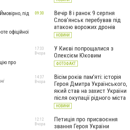
Вечір 8 і ранок 9 серпня
 Ймовірно, під
09:30
Слов’янськ перебував під
атакою ворожих дронів
оте офіційної
НОВИНИ
У Києві попрощалися з
17:33
Вчора
Олексієм Юковим
ацію про
ФОТОФАКТ
Вісім років пам'яті: історія
14:37
ні
Вчора
Героя Дмитра Українського,
який став на захист України
після окупації рідного міста
НОВИНИ
Петиція про присвоєння
12:12
Вчора
звання Героя України