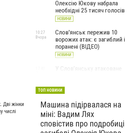
Олексію Юкову набрала
необхідні 25 тисяч голосів
НОВИНИ
Слов'янськ пережив 10
10:27
Вчора
ворожих атак: є загиблий і
поранені (ВІДЕО)
НОВИНИ
У Слов’янську атаковане
17:40
7 серпня
перехрестя, п'ятеро
поранених
ТОП НОВИНИ
НОВИНИ
Машина підірвалася на
. Дві жінки
у числі
міні: Вадим Лях
сповістив про подробиці