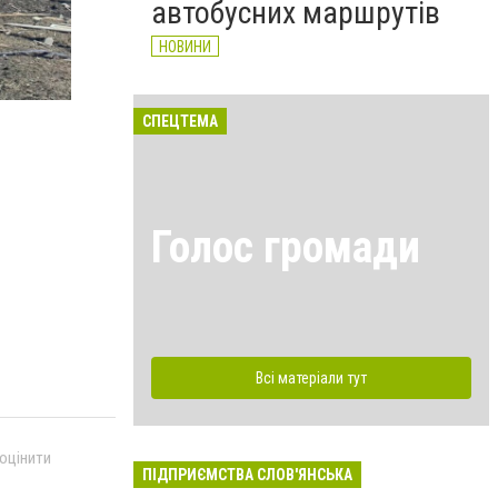
автобусних маршрутів
НОВИНИ
Наслідки обстрілу Слов’янська
Вадим Лях
СПЕЦТЕМА
Голос громади
Всі матеріали тут
 оцінити
ПІДПРИЄМСТВА СЛОВ'ЯНСЬКА