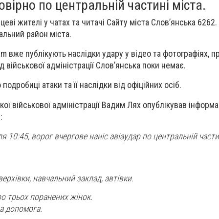
овірно по центральній частині міста.
еві жителі у чатах та читачі Сайту міста Слов’янська 6262.
льний район міста.
am вже публікують наслідки удару у відео та фотографіях, пр
ід військової адміністрації Слов’янська поки немає.
подробиці атаки та її наслідки від офіційних осіб.
кої військової адміністрації Вадим Лях опублікував інформ
:
іля 10:45, ворог вчергове наніс авіаудар по центральній части
рхівки, навчальний заклад, автівки.
ро трьох поранених жінок.
а допомога.