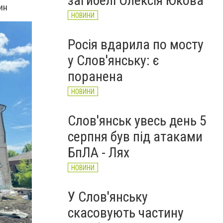
загибелі Олексія Юкова
ин
НОВИНИ
Росія вдарила по мосту
у Слов'янську: є
поранена
НОВИНИ
Слов'янськ увесь день 5
серпня був під атаками
БпЛА - Лях
НОВИНИ
У Слов'янську
скасовують частину