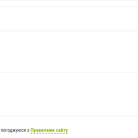
я погоджуюся з
Правилами сайту