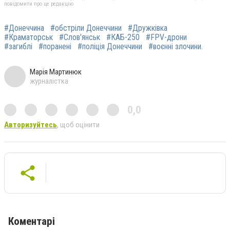
повідомити про це редакцію
#Донеччина
#обстріли Донеччини
#Дружківка
#Краматорськ
#Слов'янськ
#КАБ-250
#FPV-дрони
#загиблі
#поранені
#поліція Донеччини
#воєнні злочини.
Марія Мартинюк
журналістка
0,0
Авторизуйтесь
, щоб оцінити
Коментарі