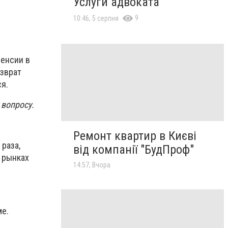
Услуги адвоката
9
10:46, 5 серпня
пенсии в
озврат
я.
 вопросу.
Ремонт квартир в Києві
 раза,
від компанії "БудПроф"
 рынках
14:57, Вчора
ме.