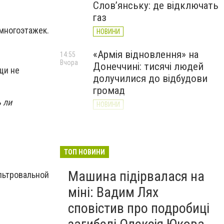
Слов’янську: де відключать
газ
многоэтажек.
НОВИНИ
«Армія відновлення» на
14:55
Вчора
Донеччині: тисячі людей
щи не
долучилися до відбудови
громад
 ли
НОВИНИ
Як службові собаки 18-ї
13:34
Вчора
Слов'янської бригади
працюють на Донеччині
ТОП НОВИНИ
(ВІДЕО)
Машина підірвалася на
ильтровальной
НОВИНИ
міні: Вадим Лях
сповістив про подробиці