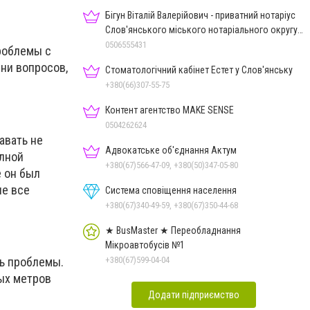
Бігун Віталій Валерійович - приватний нотаріус
Слов'янського міського нотаріального округу
Дон.обл.
0506555431
роблемы с
 ни вопросов,
Стоматологічний кабінет Естет у Слов'янську
+380(66)307-55-75
Контент агентство MAKE SENSE
0504262624
авать не
Адвокатське об'єднання Актум
олной
+380(67)566-47-09, +380(50)347-05-80
е он был
не все
Система сповіщення населення
+380(67)340-49-59, +380(67)350-44-68
★ BusMaster ★ Переобладнання
Мікроавтобусів №1
+380(67)599-04-04
ть проблемы.
ных метров
Додати підприємство