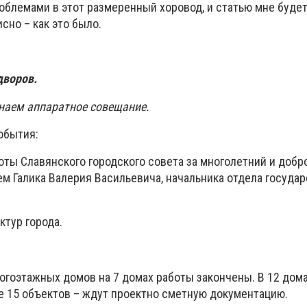
облемами в этот размеренный хоровод, и статью мне будет
сно – как это было.
дворов.
инаем аппаратное совещание.
обытия:
оты Славянского городского совета за многолетний и доб
ием Галика Валерия Васильевича, начальника отдела госуда
ктур города.
ногоэтажных домов на 7 домах работы закончены. В 12 дом
 15 объектов – ждут проектно сметную документацию.