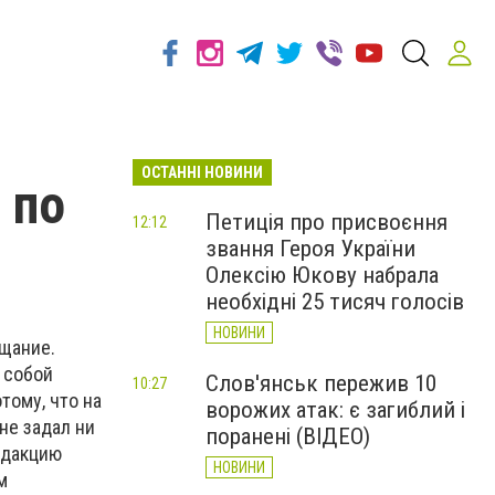
ОСТАННІ НОВИНИ
 по
Петиція про присвоєння
12:12
звання Героя України
Олексію Юкову набрала
необхідні 25 тисяч голосів
НОВИНИ
ещание.
 собой
Слов'янськ пережив 10
10:27
тому, что на
ворожих атак: є загиблий і
не задал ни
поранені (ВІДЕО)
редакцию
НОВИНИ
м