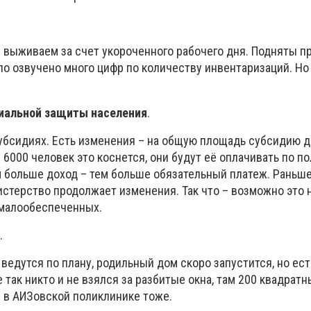
– выживаем за счет укороченного рабочего дня. Подняты п
о озвучено много цифр по количеству инвентаризаций. Но
циальной защиты населения
.
субсидиях. Есть изменения – на общую площадь субсидию д
и 6000 человек это коснется, они будут её оплачивать по п
м больше доход – тем больше обязательный платеж. Раньш
стерство продолжает изменения. Так что – возможно это 
 малообеспеченных.
.
ведутся по плану, родильный дом скоро запустится, но ес
 так никто и не взялся за разбитые окна, там 200 квадрат
и в АИЗовской поликлинике тоже.