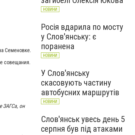
загибелі Олексія Юкова
НОВИНИ
Росія вдарила по мосту
у Слов'янську: є
поранена
на Семеновке.
НОВИНИ
ле совещания.
У Слов'янську
скасовують частину
автобусних маршрутів
НОВИНИ
е ЗАГСа, он
Слов'янськ увесь день 5
серпня був під атаками