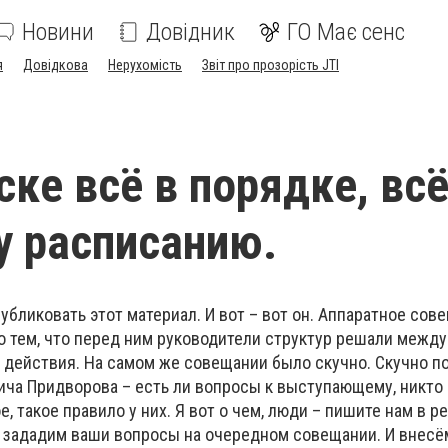
Новини
Довідник
ГО Має сенс
я
Довідкова
Нерухомість
Звіт про прозорість JTI
ске всё в порядке, всё
 расписанию.
публиковать этот материал. И вот – вот он. Аппаратное сов
 тем, что перед ним руководители структур решали между
 действия. На самом же совещании было скучно. Скучно по
ича Придворова – есть ли вопросы к выступающему, никто 
е, такое правило у них. Я вот о чем, люди – пишите нам в 
 зададим ваши вопросы на очередном совещании. И внесё