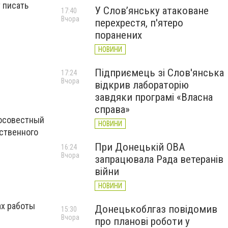
 писать
У Слов’янську атаковане
17:40
Вчора
перехрестя, п'ятеро
поранених
НОВИНИ
Підприємець зі Слов'янська
17:24
Вчора
відкрив лабораторію
завдяки програмі «Власна
справа»
росовестный
НОВИНИ
рственного
При Донецькій ОВА
16:24
Вчора
запрацювала Рада ветеранів
війни
НОВИНИ
ах работы
Донецькоблгаз повідомив
15:30
Вчора
про планові роботи у