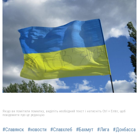
Якщо ви помітили помилку, виділіть необхідний текст і натисніть Ctrl + Enter, щоб
повідомити про це редакцію
#Славянск
#новости
#Славхлеб
#Бахмут
#Лига
#Донбасса