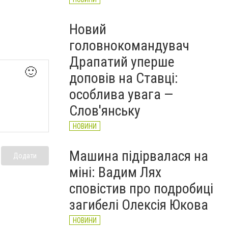
Новий
головнокомандувач
Драпатий уперше
🙂
доповів на Ставці:
особлива увага —
Слов'янську
НОВИНИ
Машина підірвалася на
Додати
міні: Вадим Лях
сповістив про подробиці
загибелі Олексія Юкова
НОВИНИ