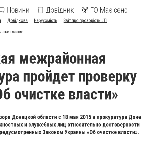
Новини
Довідник
ГО Має сенс
я
Довідкова
Нерухомість
Звіт про прозорість JTI
истке власти»
кая межрайонная
ура пройдет проверку
Об очистке власти»
рора Донецкой области с 18 мая 2015 в прокуратуре Дон
жностных и служебных лиц относительно достоверности 
предусмотренных Законом Украины «Об очистке власти».