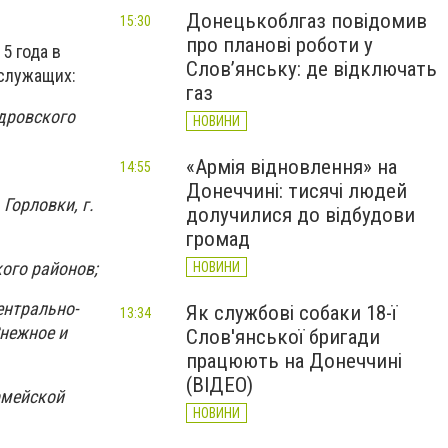
Донецькоблгаз повідомив
15:30
про планові роботи у
5 года в
Слов’янську: де відключать
 служащих:
газ
дровского
НОВИНИ
«Армія відновлення» на
14:55
Донеччині: тисячі людей
Горловки, г.
долучилися до відбудови
громад
кого районов;
НОВИНИ
ентрально-
Як службові собаки 18-ї
13:34
Снежное и
Слов'янської бригади
працюють на Донеччині
(ВІДЕО)
рмейской
НОВИНИ