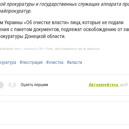
ой прокуратуры и государственных служащих аппарата пр
райпрокуратур.
м Украины «Об очистке власти» лица, которые не подали
ения с пакетом документов, подлежат освобождению от з
рокуратуры Донецкой области.
бхідний текст і натисніть Ctrl + Enter, щоб повідомити про це редакцію
куратура
#люстрация
#очистка
#власти
0,0
Оцініть першим
Авторизуйтесь
, щоб