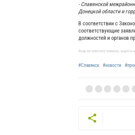
- Славянской межрайонн
Донецкой области и гор
В соответствии с Законо
соответствующие заявл
должностей и органов п
Якщо ви помітили помилку, виділіть нео
#Славянск
#новости
#про