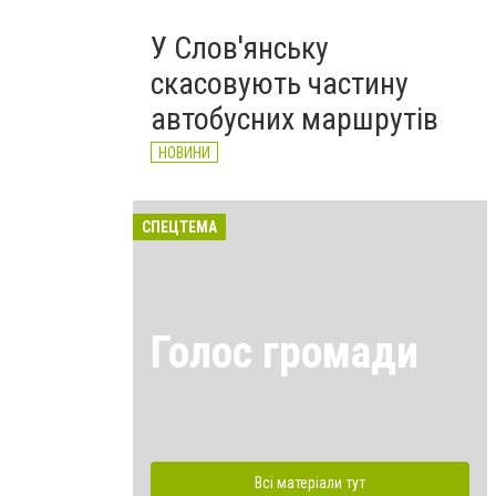
У Слов'янську
скасовують частину
автобусних маршрутів
НОВИНИ
СПЕЦТЕМА
Голос громади
Всі матеріали тут