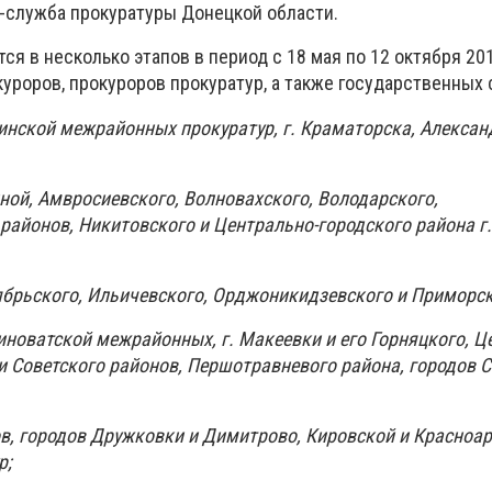
-служба прокуратуры Донецкой области.
ся в несколько этапов в период с 18 мая по 12 октября 201
уроров, прокуроров прокуратур, а также государственных
инской межрайонных прокуратур, г. Краматорска, Алексан
ной, Амвросиевского, Волновахского, Володарского,
айонов, Никитовского и Центрально-городского района г. 
тябрьского, Ильичевского, Орджоникидзевского и Приморс
иноватской межрайонных, г. Макеевки и его Горняцкого, Ц
 и Советского районов, Першотравневого района, городов 
нов, городов Дружковки и Димитрово, Кировской и Красноа
р;