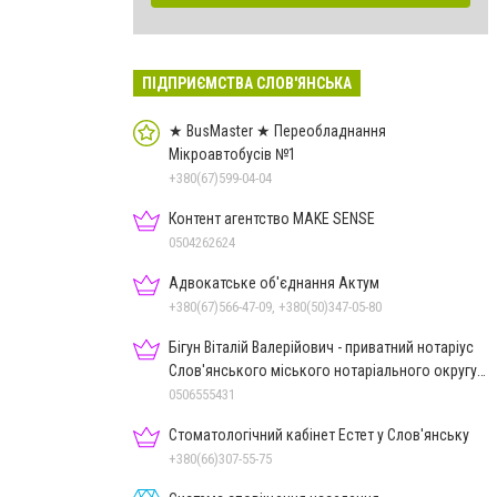
ПІДПРИЄМСТВА СЛОВ'ЯНСЬКА
★ BusMaster ★ Переобладнання
Мікроавтобусів №1
+380(67)599-04-04
Контент агентство MAKE SENSE
0504262624
Адвокатське об'єднання Актум
+380(67)566-47-09, +380(50)347-05-80
Бігун Віталій Валерійович - приватний нотаріус
Слов'янського міського нотаріального округу
Дон.обл.
0506555431
Стоматологічний кабінет Естет у Слов'янську
+380(66)307-55-75