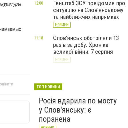
Генштаб ЗСУ повідомив про
окуратуры
12:00
ситуацію на Слов’янському
та найближчих напрямках
НОВИНИ
анимаемых
Слов’янськ обстріляли 13
11:18
разів за добу. Хроніка
великої війни: 7 серпня
НОВИНИ
За ніч і ранок 7 серпня
10:00
Слов'янськ пережив п'ять
 оцінити
атак дронів - Лях
ТОП НОВИНИ
НОВИНИ
Росія вдарила по мосту
у Слов'янську: є
поранена
НОВИНИ