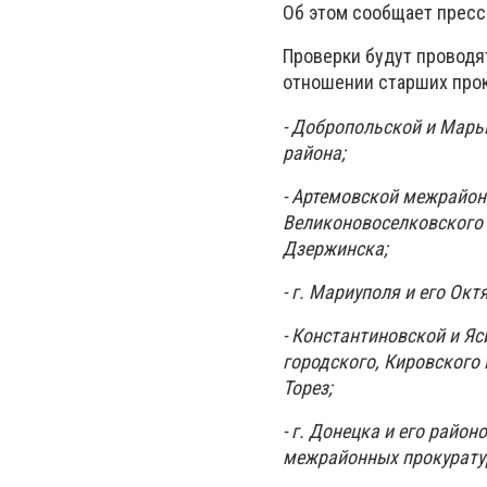
Об этом сообщает пресс
Проверки будут проводят
отношении старших прок
- Добропольской и Марь
района;
- Артемовской межрайон
Великоновоселковского р
Дзержинска;
- г. Мариуполя и его Ок
- Константиновской и Яс
городского, Кировского
Торез;
- г. Донецка и его райо
межрайонных прокурату