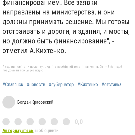
финансированием. Все заявки
направлены на министерства, и они
должны принимать решение. Мы готовы
отстраивать и дороги, и здания, и мосты,
но должно быть финансирование", -
отметил А.Кихтенко.
Якщо ви помітили помилку, виділіть необхідний текст і натисніть Ctrl + Enter, щоб
повідомити про це редакцію
#Славянск
#новости
#губернатор
#Кихтенко
#отставка
Богдан Красовский
0,0
Авторизуйтесь
, щоб оцінити