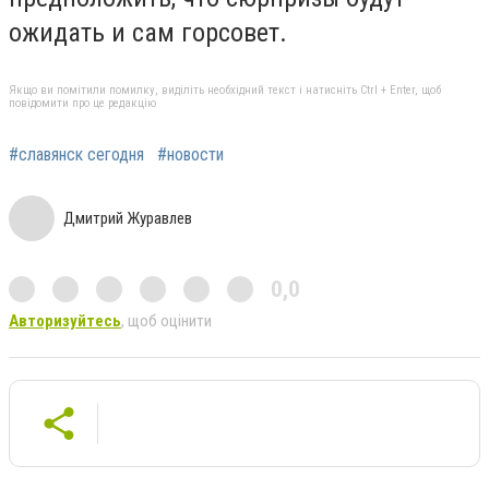
ожидать и сам горсовет.
Якщо ви помітили помилку, виділіть необхідний текст і натисніть Ctrl + Enter, щоб
повідомити про це редакцію
#славянск сегодня
#новости
Дмитрий Журавлев
0,0
Авторизуйтесь
, щоб оцінити