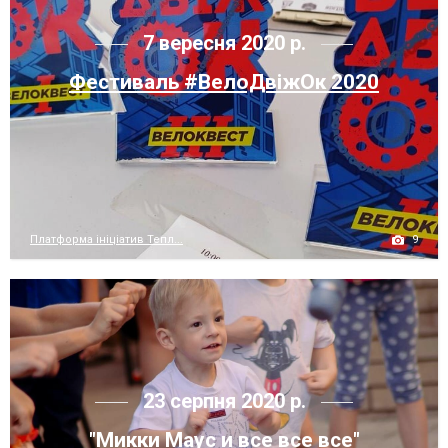
7 вересня 2020 р.
Фестиваль #ВелоДвіжОк 2020
9
Платформа ініціатив Тепл...
23 серпня 2020 р.
"Микки Маус и все все все"