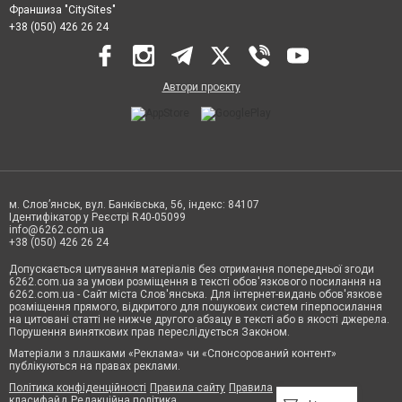
Франшиза "CitySites"
+38 (050) 426 26 24
Автори проєкту
м. Слов’янськ, вул. Банківська, 56, індекс: 84107
Ідентифікатор у Реєстрі R40-05099
info@6262.com.ua
+38 (050) 426 26 24
Допускається цитування матеріалів без отримання попередньої згоди
6262.com.ua за умови розміщення в тексті обов'язкового посилання на
6262.com.ua - Сайт міста Слов'янська. Для інтернет-видань обов'язкове
розміщення прямого, відкритого для пошукових систем гіперпосилання
на цитовані статті не нижче другого абзацу в тексті або в якості джерела.
Порушення виняткових прав переслідується Законом.
Матеріали з плашками «Реклама» чи «Спонсорований контент»
публікуються на правах реклами.
Політика конфіденційності
Правила сайту
Правила
класифайд
Редакційна політика