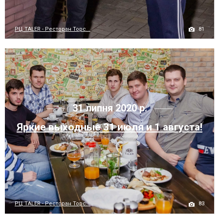
81
РЦ TALER - Ресторан Торс...
31 липня 2020 р.
Яркие выходные 31 июля и 1 августа!
83
РЦ TALER - Ресторан Торс...