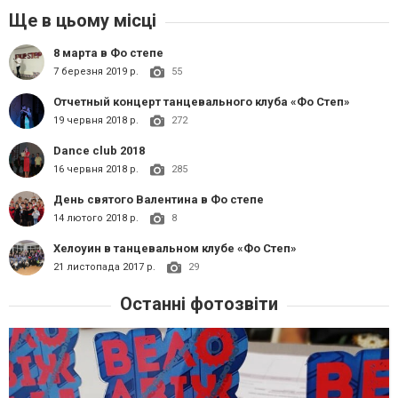
Ще в цьому місці
8 марта в Фо степе
7 березня 2019 р.
55
Отчетный концерт танцевального клуба «Фо Степ»
19 червня 2018 р.
272
Dance club 2018
16 червня 2018 р.
285
День святого Валентина в Фо степе
14 лютого 2018 р.
8
Хелоуин в танцевальном клубе «Фо Степ»
21 листопада 2017 р.
29
Останні фотозвіти