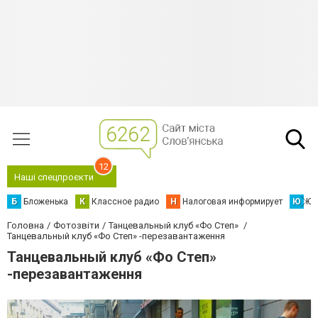
12
Наші спецпроєкти
Б
Бложенька
К
Классное радио
Н
Налоговая информирует
Ю
Юс
Головна
Фотозвіти
Танцевальный клуб «Фо Степ»
Танцевальный клуб «Фо Степ» -перезавантаження
Танцевальный клуб «Фо Степ»
-перезавантаження