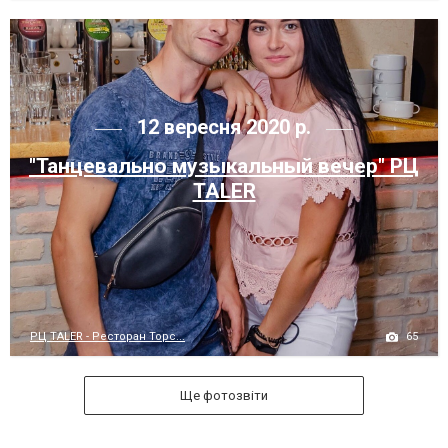
12 вересня 2020 р.
"Танцевально музыкальный вечер" РЦ
TALER
65
РЦ TALER - Ресторан Торс...
Ще фотозвіти