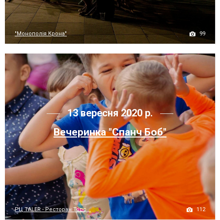
99
"Монополія Крона"
13 вересня 2020 р.
Вечеринка "Спанч Боб"
112
РЦ TALER - Ресторан Торс...