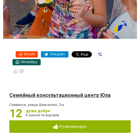
Reddit
Telegram
Viber
WhatsApp
Семейный консультационный центр Юла
Славянск, улица Шевченко, 2-а
12
дуже добре
6 оцінок та відгуків
Я рекомендую