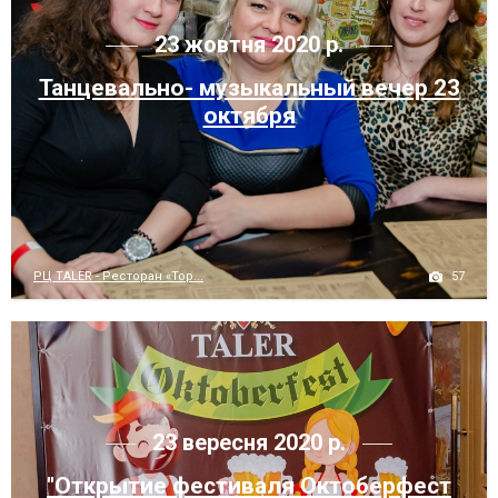
23 жовтня 2020 р.
Танцевально- музыкальный вечер 23
октября
57
РЦ TALER - Ресторан «Тор...
23 вересня 2020 р.
"Открытие фестиваля Октоберфест