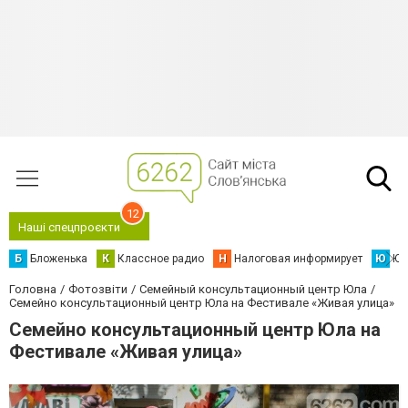
12
Наші спецпроєкти
Б
Бложенька
К
Классное радио
Н
Налоговая информирует
Ю
Юс
Головна
Фотозвіти
Семейный консультационный центр Юла
Семейно консультационный центр Юла на Фестивале «Живая улица»
Семейно консультационный центр Юла на
Фестивале «Живая улица»