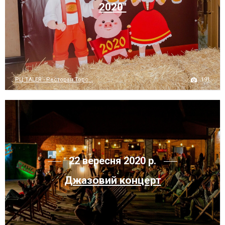
2020"
191
РЦ TALER - Ресторан Торс...
22 вересня 2020 р.
Джазовий концерт