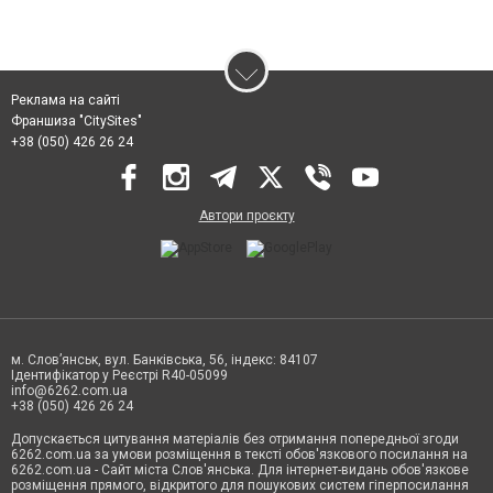
Реклама на сайті
Франшиза "CitySites"
+38 (050) 426 26 24
Автори проєкту
м. Слов’янськ, вул. Банківська, 56, індекс: 84107
Ідентифікатор у Реєстрі R40-05099
info@6262.com.ua
+38 (050) 426 26 24
Допускається цитування матеріалів без отримання попередньої згоди
6262.com.ua за умови розміщення в тексті обов'язкового посилання на
6262.com.ua - Сайт міста Слов'янська. Для інтернет-видань обов'язкове
розміщення прямого, відкритого для пошукових систем гіперпосилання