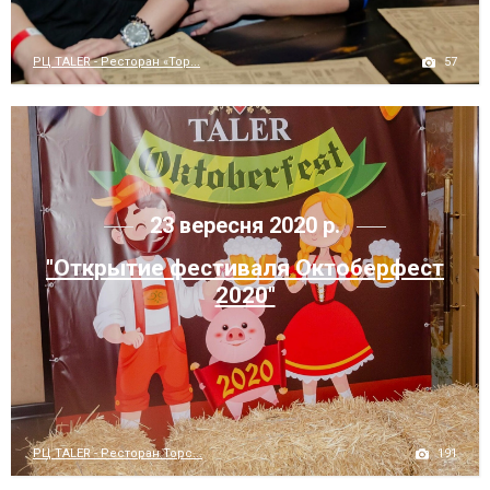
57
РЦ TALER - Ресторан «Тор...
23 вересня 2020 р.
"Открытие фестиваля Октоберфест
2020"
191
РЦ TALER - Ресторан Торс...