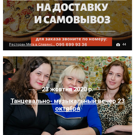
44
Ресторан Мята в Славянс...
23 жовтня 2020 р.
Танцевально- музыкальный вечер 23
октября