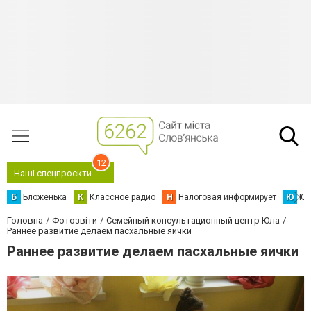
12
Наші спецпроєкти
Б
Бложенька
К
Классное радио
Н
Налоговая информирует
Ю
Юс
Головна
Фотозвіти
Семейный консультационный центр Юла
Раннее развитие делаем пасхальные яички
Раннее развитие делаем пасхальные яички