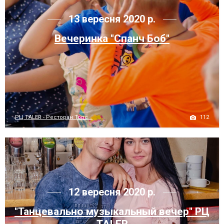
13 вересня 2020 р.
Вечеринка "Спанч Боб"
112
РЦ TALER - Ресторан Торс...
12 вересня 2020 р.
"Танцевально музыкальный вечер" РЦ
TALER