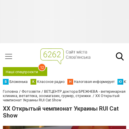
12
Наші спецпроєкти
Б
Бложенька
К
Классное радио
Н
Налоговая информирует
Ю
Юс
Головна
Фотозвіти
ВЕТЦЕНТР доктора БРЕЖНЕВА - ветеринарная
клиника, ветаптека, зоомагазин, грумер, стрижки.
ХХ Открытый
чемпионат Украины RUI Cat Show
ХХ Открытый чемпионат Украины RUI Cat
Show