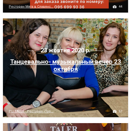
44
Ресторан Мята в Славянс...
23 жовтня 2020 р.
Танцевально- музыкальный вечер 23
октября
57
РЦ TALER - Ресторан «Тор...