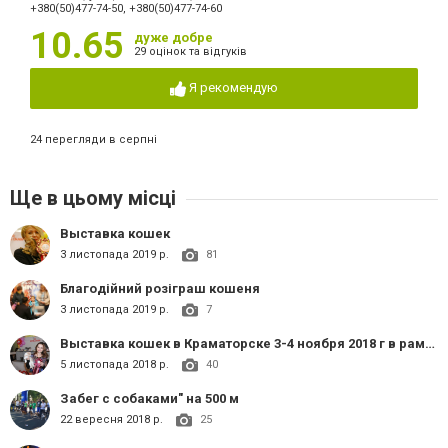
+380(50)477-74-50, +380(50)477-74-60
10.65
дуже добре
29 оцінок та відгуків
Я рекомендую
24 перегляди в серпні
Ще в цьому місці
Выставка кошек
3 листопада 2019 р.
81
Благодійний розіграш кошеня
3 листопада 2019 р.
7
Выставка кошек в Краматорске 3-4 ноября 2018 г в рамках ХХII Открытого Чемпионата Украины.
5 листопада 2018 р.
40
Забег с собаками" на 500 м
22 вересня 2018 р.
25