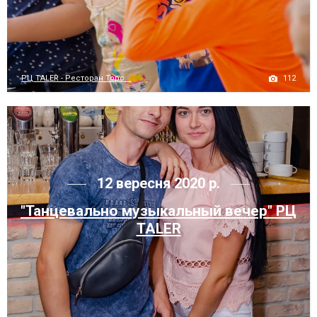
112
РЦ TALER - Ресторан Торс...
12 вересня 2020 р.
"Танцевально музыкальный вечер" РЦ
TALER