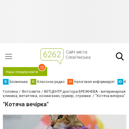
12
Наші спецпроєкти
Б
Бложенька
К
Классное радио
Н
Налоговая информирует
Ю
Юс
Головна
Фотозвіти
ВЕТЦЕНТР доктора БРЕЖНЕВА - ветеринарная
клиника, ветаптека, зоомагазин, грумер, стрижки.
"Котяча вечірка"
"Котяча вечірка"