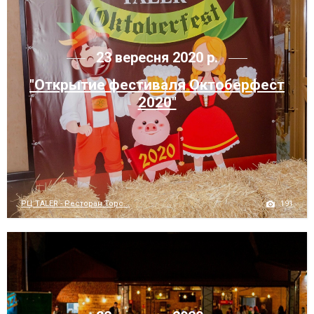
23 вересня 2020 р.
"Открытие фестиваля Октоберфест
2020"
191
РЦ TALER - Ресторан Торс...