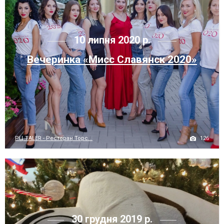
10 липня 2020 р.
Вечеринка «Мисс Славянск 2020»
126
РЦ TALER - Ресторан Торс...
30 грудня 2019 р.