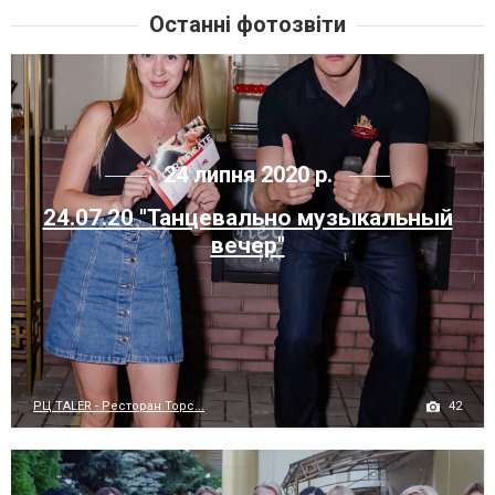
Останні фотозвіти
24 липня 2020 р.
24.07.20 "Танцевально музыкальный
вечер"
42
РЦ TALER - Ресторан Торс...