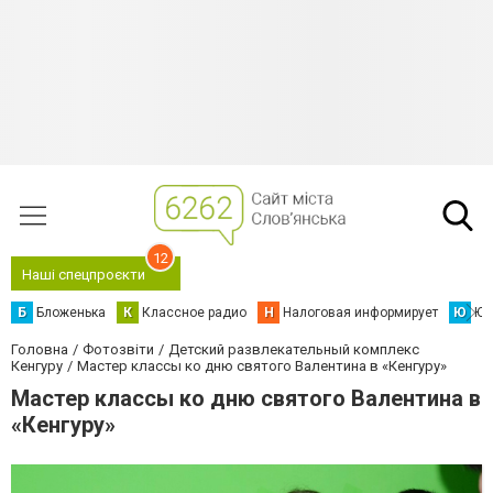
12
Наші спецпроєкти
Б
Бложенька
К
Классное радио
Н
Налоговая информирует
Ю
Юс
Головна
Фотозвіти
Детский развлекательный комплекс
Кенгуру
Мастер классы ко дню святого Валентина в «Кенгуру»
Мастер классы ко дню святого Валентина в
«Кенгуру»