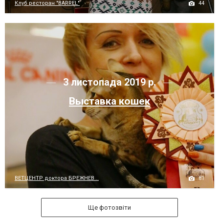
44
Клуб ресторан "BARREL"
3 листопада 2019 р.
Выставка кошек
81
ВЕТЦЕНТР доктора БРЕЖНЕВ...
Ще фотозвіти