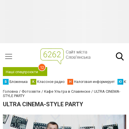
12
Наші спецпроєкти
Б
Бложенька
К
Классное радио
Н
Налоговая информирует
Ю
Юс
Головна
Фотозвіти
Кафе Ультра в Славянске
ULTRA CINEMA-
STYLE PARTY
ULTRA CINEMA-STYLE PARTY