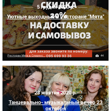
5 грудня 2020 р.
Уютные выходные в Ресторане "Мята"
44
Ресторан Мята в Славянс...
23 жовтня 2020 р.
Танцевально- музыкальный вечер 23
октября