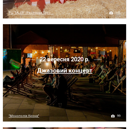
191
РЦ TALER - Ресторан Торс...
22 вересня 2020 р.
Джазовий концерт
99
"Монополія Крона"