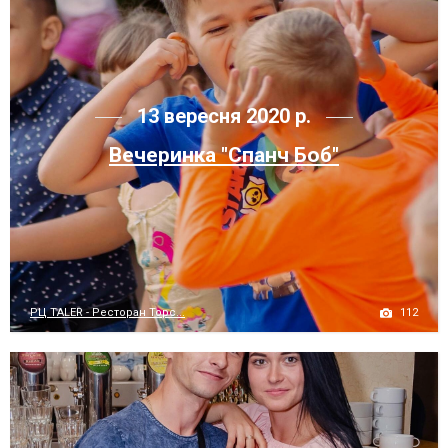
13 вересня 2020 р.
Вечеринка "Спанч Боб"
112
РЦ TALER - Ресторан Торс...