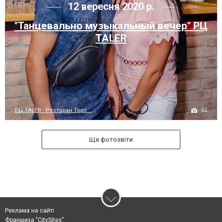
12 вересня 2020 р.
"Танцевально музыкальный вечер" РЦ
TALER
65
РЦ TALER - Ресторан Торс...
Ще фотозвіти
Реклама на сайті
Франшиза "CitySites"