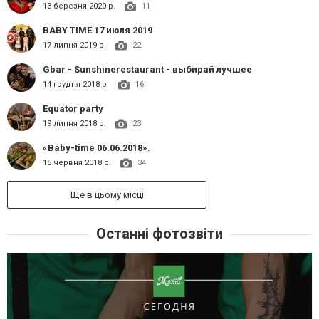
13 березня 2020 р.
11
BABY TIME 17 июля 2019
17 липня 2019 р.
22
Gbar - Sunshinerestaurant - выбирай лучшее
14 грудня 2018 р.
16
Equator party
19 липня 2018 р.
23
«Baby-time 06.06.2018».
15 червня 2018 р.
34
Ще в цьому місці
Останні фотозвіти