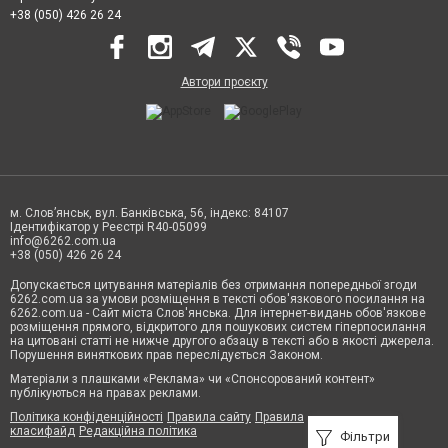
+38 (050) 426 26 24
Автори проєкту
м. Слов’янськ, вул. Банківська, 56, індекс: 84107
Ідентифікатор у Реєстрі R40-05099
info@6262.com.ua
+38 (050) 426 26 24
Допускається цитування матеріалів без отримання попередньої згоди
6262.com.ua за умови розміщення в тексті обов'язкового посилання на
6262.com.ua - Сайт міста Слов'янська. Для інтернет-видань обов'язкове
розміщення прямого, відкритого для пошукових систем гіперпосилання
на цитовані статті не нижче другого абзацу в тексті або в якості джерела.
Порушення виняткових прав переслідується Законом.
Матеріали з плашками «Реклама» чи «Спонсорований контент»
публікуються на правах реклами.
Політика конфіденційності
Правила сайту
Правила
класифайд
Редакційна політика
Фільтри