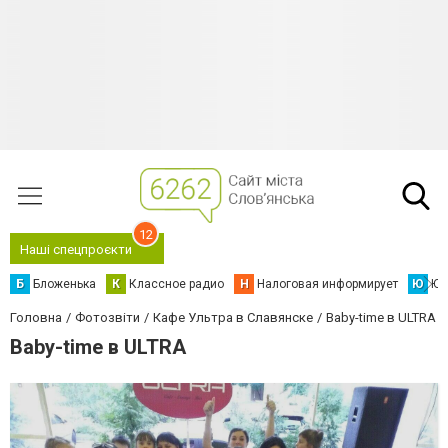
12
Наші спецпроєкти
Б
Бложенька
К
Классное радио
Н
Налоговая информирует
Ю
Юс
Головна
Фотозвіти
Кафе Ультра в Славянске
Baby-time в ULTRA
Baby-time в ULTRA