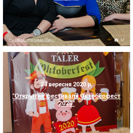
57
РЦ TALER - Ресторан «Тор...
23 вересня 2020 р.
"Открытие фестиваля Октоберфест
2020"