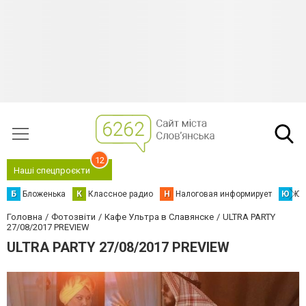
12
Наші спецпроєкти
Б
Бложенька
К
Классное радио
Н
Налоговая информирует
Ю
Юс
Головна
Фотозвіти
Кафе Ультра в Славянске
ULTRA PARTY
27/08/2017 PREVIEW
ULTRA PARTY 27/08/2017 PREVIEW