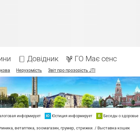
ини
Довідник
ГО Має сенс
дкова
Нерухомість
Звіт про прозорість JTI
алоговая информирует
Ю
Юстиция информирует
Б
Беседы о здоровье
ника, ветаптека, зоомагазин, грумер, стрижки.
Выставка кошек