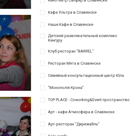
Кинотеатр Сапфир в Славянске
Кафе Ультра в Славянске
Наше Кафе в Славянске
Детский развлекательный комплекс
Кенгуру
Клуб ресторан "BARREL"
Ресторан Мята в Славянске
Семейный консультационный центр Юла
"Монополія Крона"
TOP PLACE - Coworking&Event пространство
Арт - кафе Атмосфера в Славянске
Арт-ресторан "Дирижабль"