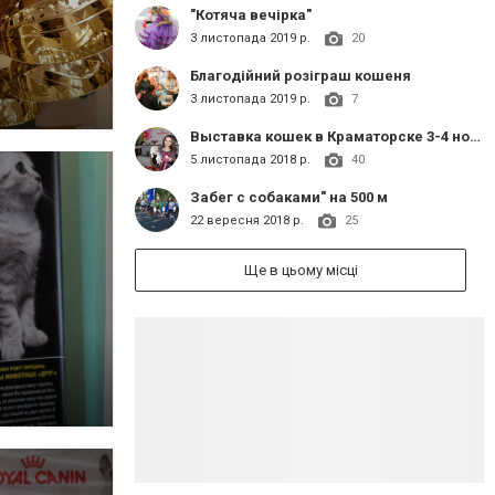
"Котяча вечірка"
3 листопада 2019 р.
20
Благодійний розіграш кошеня
3 листопада 2019 р.
7
Выставка кошек в Краматорске 3-4 ноября 2018 г в рамках ХХII Открытого Чемпионата Украины.
5 листопада 2018 р.
40
Забег с собаками" на 500 м
22 вересня 2018 р.
25
Ще в цьому місці