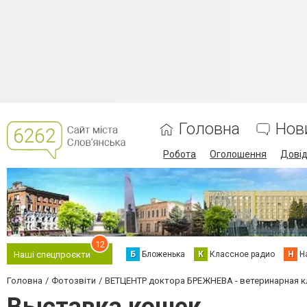
Головна
Нов
Робота
Оголошення
Дові
12
Б
Бложенька
К
Классное радио
Н
Н
Наші спецпроєкти
Головна
Фотозвіти
ВЕТЦЕНТР доктора БРЕЖНЕВА - ветеринарная кли