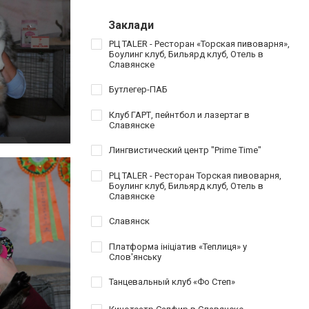
Заклади
РЦ TALER - Ресторан «Торская пивоварня»,
Боулинг клуб, Бильярд клуб, Отель в
Славянске
Бутлегер-ПАБ
Клуб ГАРТ, пейнтбол и лазертаг в
Славянске
Лингвистический центр "Prime Time"
РЦ TALER - Ресторан Торская пивоварня,
Боулинг клуб, Бильярд клуб, Отель в
Славянске
Славянск
Платформа ініціатив «Теплиця» у
Слов'янську
Танцевальный клуб «Фо Степ»