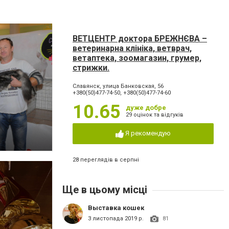
ВЕТЦЕНТР доктора БРЕЖНЄВА –
ветеринарна клініка, ветврач,
ветаптека, зоомагазин, грумер,
стрижки.
Славянск, улица Банковская, 56
+380(50)477-74-50, +380(50)477-74-60
10.65
дуже добре
29 оцінок та відгуків
Я рекомендую
28 переглядів в серпні
Ще в цьому місці
Выставка кошек
3 листопада 2019 р.
81