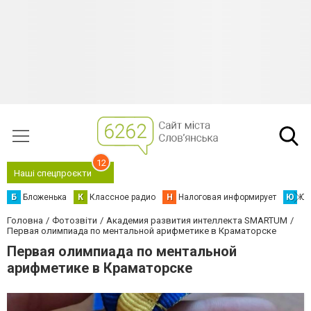
12
Наші спецпроєкти
Б
Бложенька
К
Классное радио
Н
Налоговая информирует
Ю
Юс
Головна
Фотозвіти
Академия развития интеллекта SMARTUM
Первая олимпиада по ментальной арифметике в Краматорске
Первая олимпиада по ментальной
арифметике в Краматорске