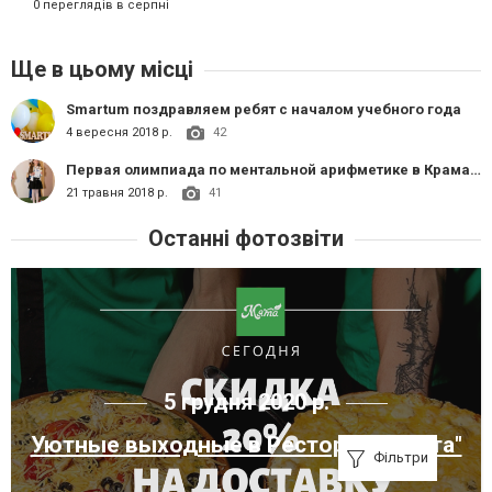
0 переглядів в серпні
Ще в цьому місці
Smartum поздравляем ребят с началом учебного года
4 вересня 2018 р.
42
Первая олимпиада по ментальной арифметике в Краматорске
21 травня 2018 р.
41
Останні фотозвіти
5 грудня 2020 р.
Уютные выходные в Ресторане "Мята"
Фільтри