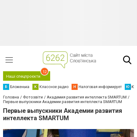
12
Наші спецпроєкти
Б
Бложенька
К
Классное радио
Н
Налоговая информирует
Ю
Юс
Головна
Фотозвіти
Академия развития интеллекта SMARTUM
Первые выпускники Академии развития интеллекта SMARTUM
Первые выпускники Академии развития
интеллекта SMARTUM