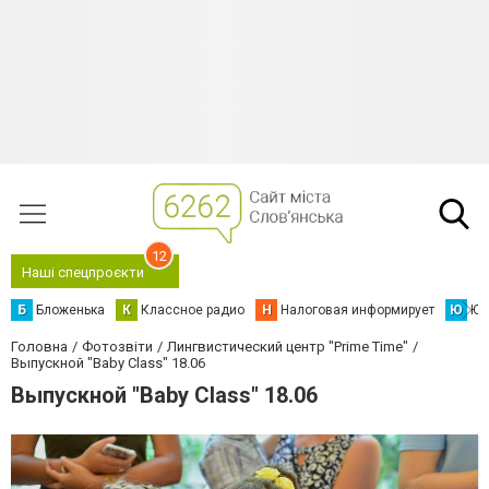
12
Наші спецпроєкти
Б
Бложенька
К
Классное радио
Н
Налоговая информирует
Ю
Юс
Головна
Фотозвіти
Лингвистический центр "Prime Time"
Выпускной "Baby Class" 18.06
Выпускной "Baby Class" 18.06