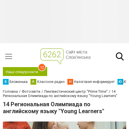
12
Наші спецпроєкти
Б
Бложенька
К
Классное радио
Н
Налоговая информирует
Ю
Юс
Головна
Фотозвіти
Лингвистический центр "Prime Time"
14
Региональная Олимпиада по английскому языку "Young Learners"
14 Региональная Олимпиада по
английскому языку "Young Learners"