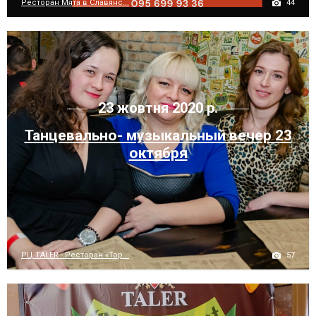
44
Ресторан Мята в Славянс...
23 жовтня 2020 р.
Танцевально- музыкальный вечер 23
октября
57
РЦ TALER - Ресторан «Тор...