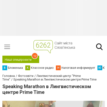
12
Наші спецпроєкти
Б
Бложенька
К
Классное радио
Н
Налоговая информирует
Ю
Юс
Головна
Фотозвіти
Лингвистический центр "Prime
Time"
Speaking Marathon в Лингвистическом центре Prime Time
Speaking Marathon в Лингвистическом
центре Prime Time