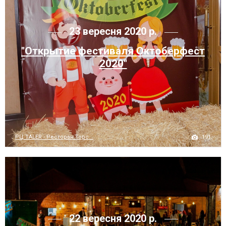
23 вересня 2020 р.
"Открытие фестиваля Октоберфест
2020"
191
РЦ TALER - Ресторан Торс...
22 вересня 2020 р.