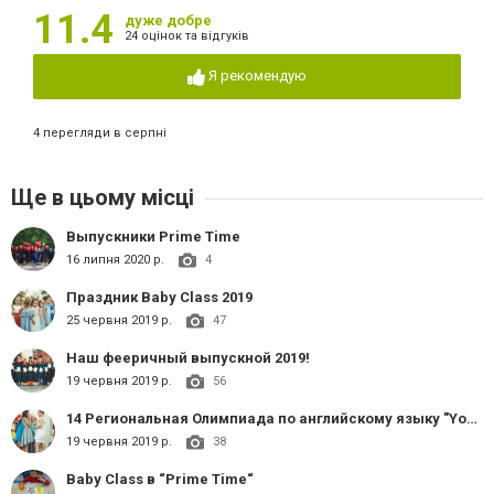
11.4
дуже добре
24 оцінок та відгуків
Я рекомендую
4 перегляди в серпні
Ще в цьому місці
Выпускники Prime Time
16 липня 2020 р.
4
Праздник Baby Class 2019
25 червня 2019 р.
47
Наш фееричный выпускной 2019!
19 червня 2019 р.
56
14 Региональная Олимпиада по английскому языку "Young Learners"
19 червня 2019 р.
38
Baby Class в “Prime Time“