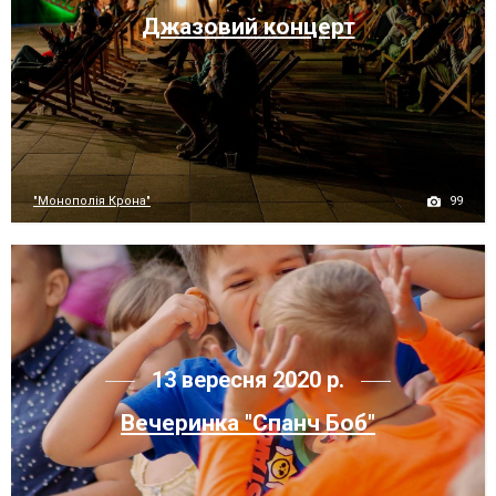
Джазовий концерт
99
"Монополія Крона"
13 вересня 2020 р.
Вечеринка "Спанч Боб"