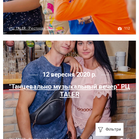
112
РЦ TALER - Ресторан Торс...
12 вересня 2020 р.
"Танцевально музыкальный вечер" РЦ
TALER
Фільтри