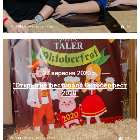
57
РЦ TALER - Ресторан «Тор...
23 вересня 2020 р.
"Открытие фестиваля Октоберфест
2020"
191
РЦ TALER - Ресторан Торс...