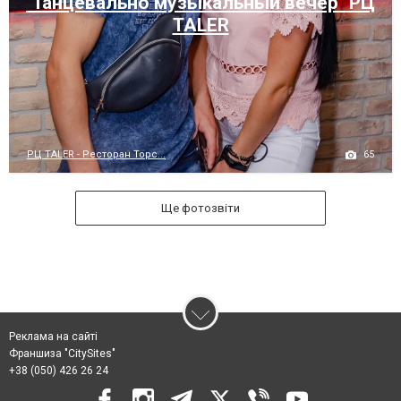
"Танцевально музыкальный вечер" РЦ
TALER
65
РЦ TALER - Ресторан Торс...
Ще фотозвіти
Реклама на сайті
Франшиза "CitySites"
+38 (050) 426 26 24