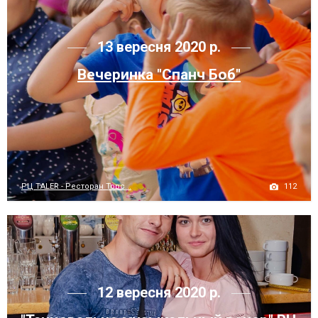
13 вересня 2020 р.
Вечеринка "Спанч Боб"
112
РЦ TALER - Ресторан Торс...
12 вересня 2020 р.