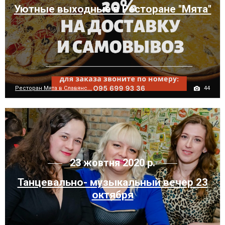
Уютные выходные в Ресторане "Мята"
44
Ресторан Мята в Славянс...
23 жовтня 2020 р.
Танцевально- музыкальный вечер 23
октября