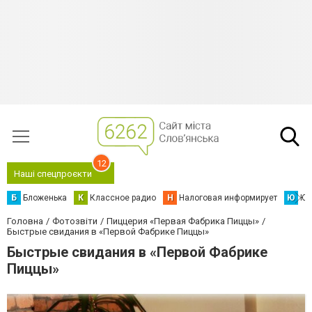
12
Наші спецпроєкти
Б
Бложенька
К
Классное радио
Н
Налоговая информирует
Ю
Юс
Головна
Фотозвіти
Пиццерия «Первая Фабрика Пиццы»
Быстрые свидания в «Первой Фабрике Пиццы»
Быстрые свидания в «Первой Фабрике
Пиццы»