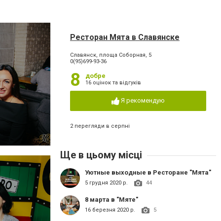
Ресторан Мята в Славянске
Славянск, площа Соборная, 5
0(95)699-93-36
8
добре
16 оцінок та відгуків
Я рекомендую
2 перегляди в серпні
Ще в цьому місці
Уютные выходные в Ресторане "Мята"
5 грудня 2020 р.
44
8 марта в "Мяте"
16 березня 2020 р.
5