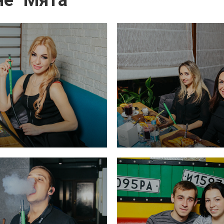
е "Мята"