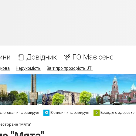
ини
Довідник
ГО Має сенс
дкова
Нерухомість
Звіт про прозорість JTI
алоговая информирует
Ю
Юстиция информирует
Б
Беседы о здоровье
Ресторане "Мята"