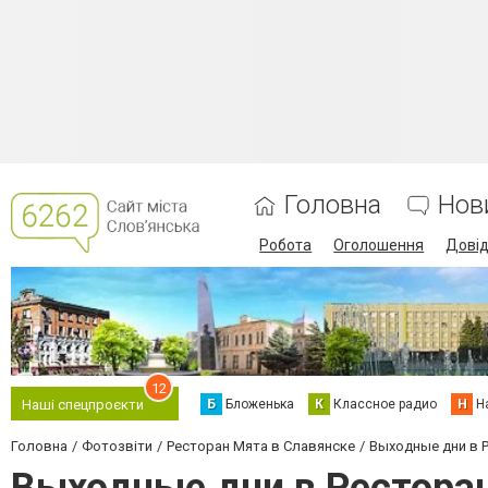
Головна
Нов
Робота
Оголошення
Дові
12
Б
Бложенька
К
Классное радио
Н
Н
Наші спецпроєкти
Головна
Фотозвіти
Ресторан Мята в Славянске
Выходные дни в 