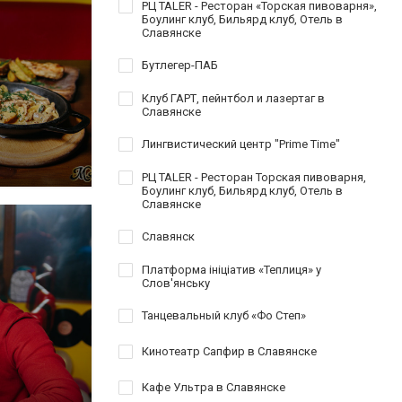
РЦ TALER - Ресторан «Торская пивоварня»,
Боулинг клуб, Бильярд клуб, Отель в
Славянске
Бутлегер-ПАБ
Клуб ГАРТ, пейнтбол и лазертаг в
Славянске
Лингвистический центр "Prime Time"
РЦ TALER - Ресторан Торская пивоварня,
Боулинг клуб, Бильярд клуб, Отель в
Славянске
Славянск
Платформа ініціатив «Теплиця» у
Слов'янську
Танцевальный клуб «Фо Степ»
Кинотеатр Сапфир в Славянске
Кафе Ультра в Славянске