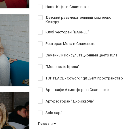
Наше Кафе в Славянске
Детский развлекательный комплекс
Кенгуру
Клуб ресторан "BARREL"
Ресторан Мята в Славянске
Семейный консультационный центр Юла
"Монополія Крона"
TOP PLACE - Coworking&Event пространство
Арт - кафе Атмосфера в Славянске
Арт-ресторан "Дирижабль"
Solo.sapfir
Показати