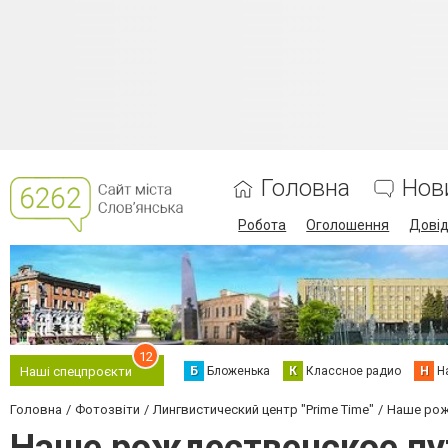
Головна
Нов
Робота
Оголошення
Дові
12
Б
Бложенька
К
Классное радио
Н
Н
Наші спецпроєкти
Головна
Фотозвіти
Лингвистический центр "Prime Time"
Наше рож