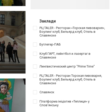
Заклади
РЦ TALER - Ресторан «Торская пивоварня»,
Боулинг клуб, Бильярд клуб, Отель в
Славянске
Бутлегер-ПАБ
Клуб ГАРТ, пейнтбол и лазертаг в
Славянске
Лингвистический центр "Prime Time"
РЦ TALER - Ресторан Торская пивоварня,
Боулинг клуб, Бильярд клуб, Отель в
Славянске
Славянск
Платформа ініціатив «Теплиця» у
Слов'янську