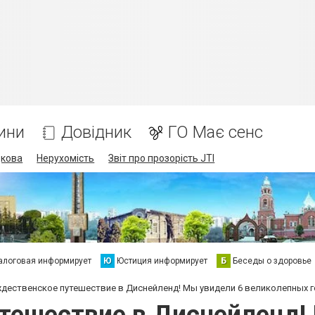
ини
Довідник
ГО Має сенс
дкова
Нерухомість
Звіт про прозорість JTI
алоговая информирует
Ю
Юстиция информирует
Б
Беседы о здоровье
дественское путешествие в Диснейленд! Мы увидели 6 великолепных го