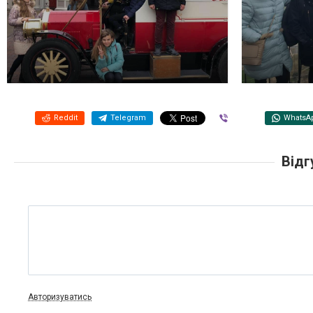
Reddit
Telegram
Viber
WhatsA
Відг
Авторизуватись