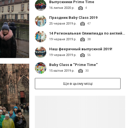
Выпускники Prime Time
16 липня 2020 р.
4
Праздник Baby Class 2019
25 червня 2019 р.
47
14 Региональная Олимпиада по английскому языку "Young Learners"
19 червня 2019 р.
38
Наш фееричный выпускной 2019!
19 червня 2019 р.
56
Baby Class в “Prime Time“
15 квітня 2019 р.
30
Ще в цьому місці