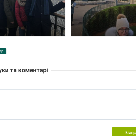
pp
уки та коментарі
Відпр