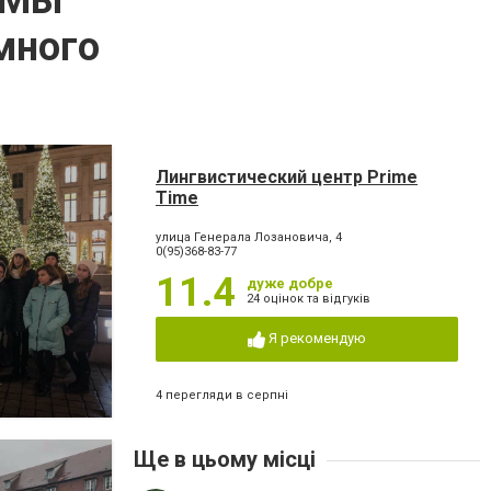
 Мы
много
Лингвистический центр Prime
Time
улица Генерала Лозановича, 4
0(95)368-83-77
11.4
дуже добре
24 оцінок та відгуків
Я рекомендую
4 перегляди в серпні
Ще в цьому місці