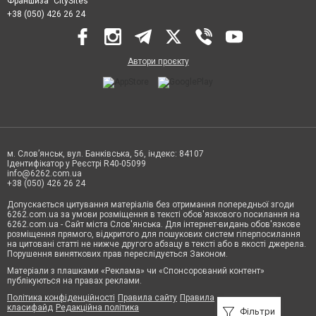
Франшиза "CitySites"
+38 (050) 426 26 24
Автори проєкту
м. Слов’янськ, вул. Банківська, 56, індекс: 84107
Ідентифікатор у Реєстрі R40-05099
info@6262.com.ua
+38 (050) 426 26 24
Допускається цитування матеріалів без отримання попередньої згоди
6262.com.ua за умови розміщення в тексті обов'язкового посилання на
6262.com.ua - Сайт міста Слов'янська. Для інтернет-видань обов'язкове
розміщення прямого, відкритого для пошукових систем гіперпосилання
на цитовані статті не нижче другого абзацу в тексті або в якості джерела.
Порушення виняткових прав переслідується Законом.
Матеріали з плашками «Реклама» чи «Спонсорований контент»
публікуються на правах реклами.
Політика конфіденційності
Правила сайту
Правила
класифайд
Редакційна політика
Фільтри