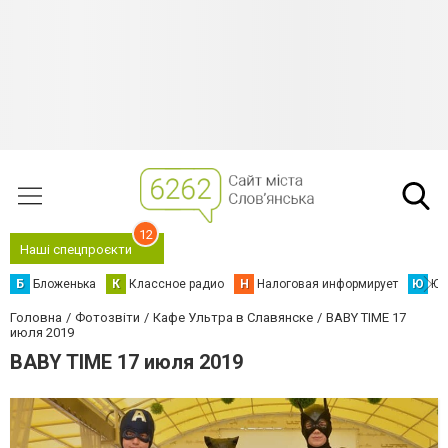
12
Наші спецпроєкти
Б
Бложенька
К
Классное радио
Н
Налоговая информирует
Ю
Юс
Головна
Фотозвіти
Кафе Ультра в Славянске
BABY TIME 17
июля 2019
BABY TIME 17 июля 2019