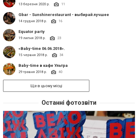
13 березня 2020 р.
11
Gbar - Sunshinerestaurant - выбирай лучшее
14 грудня 2018 р.
16
Equator party
19 липня 2018 р.
23
«Baby-time 06.06.2018».
15 червня 2018 р.
34
Baby-time в кафе Ультра
29 травня 2018 р.
40
Ще в цьому місці
Останні фотозвіти