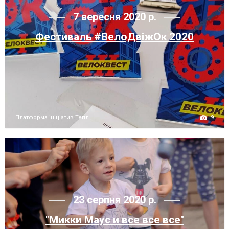
7 вересня 2020 р.
Фестиваль #ВелоДвіжОк 2020
9
Платформа ініціатив Тепл...
23 серпня 2020 р.
"Микки Маус и все все все"