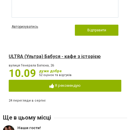
Авторизуватись
Відправити
ULTRA (Ультра) Бабуся - кафе з історією
вулиця Генерала Батюка, 26
10.09
дуже добре
52 оцінок та відгуків
Я рекомендую
24 перегляди в серпні
Ще в цьому місці
Наши гости!