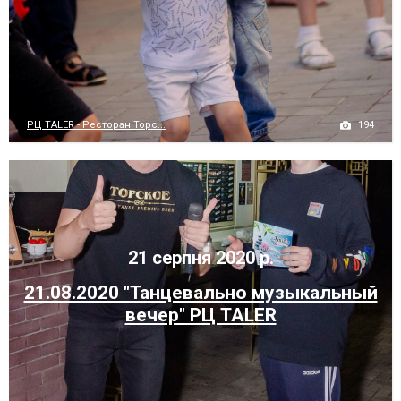
194
РЦ TALER - Ресторан Торс...
21 серпня 2020 р.
21.08.2020 "Танцевально музыкальный
вечер" РЦ TALER