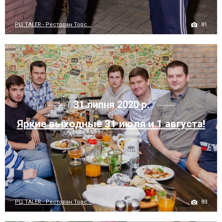
81
РЦ TALER - Ресторан Торс...
31 липня 2020 р.
Яркие выходные 31 июля и 1 августа!
83
РЦ TALER - Ресторан Торс...