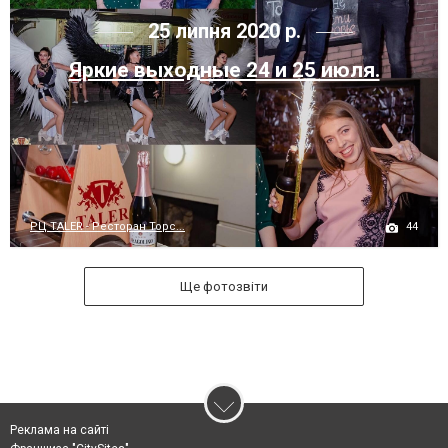
25 липня 2020 р.
Яркие выходные 24 и 25 июля.
44
РЦ TALER - Ресторан Торс...
Ще фотозвіти
Реклама на сайті