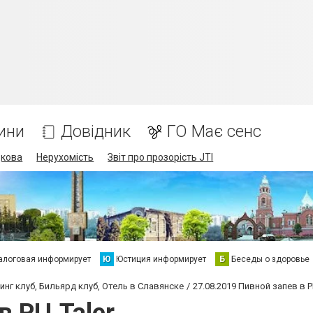
ини
Довідник
ГО Має сенс
дкова
Нерухомість
Звіт про прозорість JTI
алоговая информирует
Ю
Юстиция информирует
Б
Беседы о здоровье
инг клуб, Бильярд клуб, Отель в Славянске
27.08.2019 Пивной запев в Р