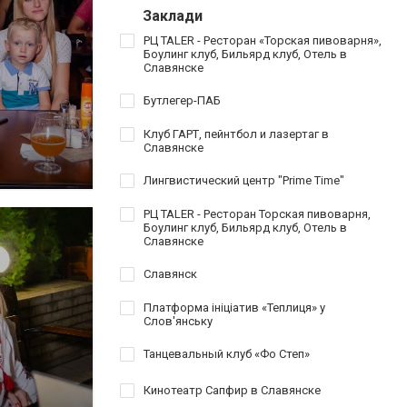
Заклади
РЦ TALER - Ресторан «Торская пивоварня»,
Боулинг клуб, Бильярд клуб, Отель в
Славянске
Бутлегер-ПАБ
Клуб ГАРТ, пейнтбол и лазертаг в
Славянске
Лингвистический центр "Prime Time"
РЦ TALER - Ресторан Торская пивоварня,
Боулинг клуб, Бильярд клуб, Отель в
Славянске
Славянск
Платформа ініціатив «Теплиця» у
Слов'янську
Танцевальный клуб «Фо Степ»
Кинотеатр Сапфир в Славянске