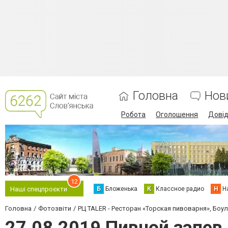
Головна
Нов
Робота
Оголошення
Дові
12
Б
Бложенька
К
Классное радио
Н
Н
Наші спецпроєкти
Головна
Фотозвіти
РЦ TALER - Ресторан «Торская пивоварня», Боул