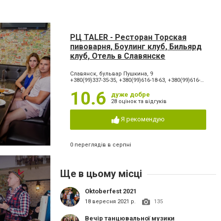
РЦ TALER - Ресторан Торская
пивоварня, Боулинг клуб, Бильярд
клуб, Отель в Славянске
Славянск, бульвар Пушкина, 9
+380(99)337-35-35, +380(99)616-18-63, +380(99)616-18-66, +380(99)334-42-42, +380(66)065-60-90
10.6
дуже добре
28 оцінок та відгуків
Я рекомендую
0 переглядів в серпні
Ще в цьому місці
Oktoberfest 2021
18 вересня 2021 р.
135
Вечір танцювальної музики