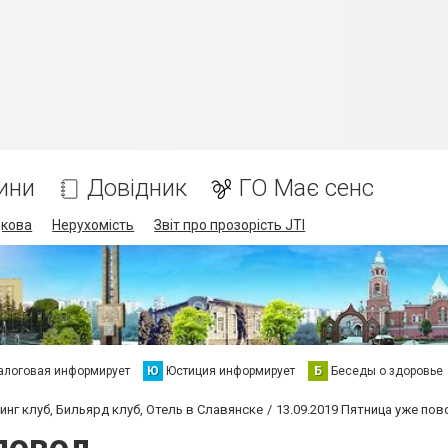
ини
Довідник
ГО Має сенс
дкова
Нерухомість
Звіт про прозорість JTI
алоговая информирует
Ю
Юстиция информирует
Б
Беседы о здоровье
инг клуб, Бильярд клуб, Отель в Славянске
13.09.2019 Пятница уже пов