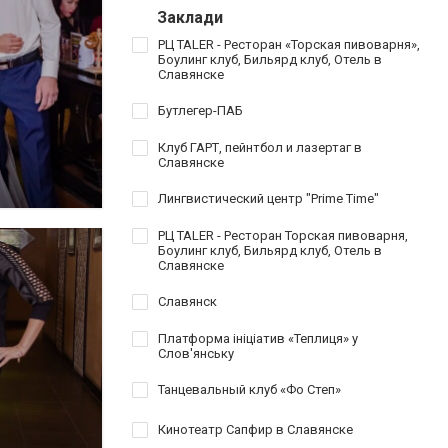
Заклади
РЦ TALER - Ресторан «Торская пивоварня»,
Боулинг клуб, Бильярд клуб, Отель в
Славянске
Бутлегер-ПАБ
Клуб ГАРТ, пейнтбол и лазертаг в
Славянске
Лингвистический центр "Prime Time"
РЦ TALER - Ресторан Торская пивоварня,
Боулинг клуб, Бильярд клуб, Отель в
Славянске
Славянск
Платформа ініціатив «Теплиця» у
Слов'янську
Танцевальный клуб «Фо Степ»
Кинотеатр Сапфир в Славянске