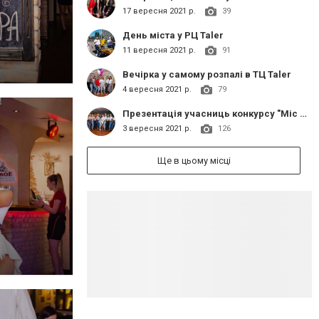
17 вересня 2021 р.
39
День міста у РЦ Taler
11 вересня 2021 р.
91
Вечірка у самому розпалі в ТЦ Taler
4 вересня 2021 р.
79
Презентація учасниць конкурсу "Міс Слов'янськ 2021"
3 вересня 2021 р.
126
Ще в цьому місці