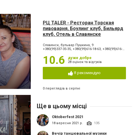
РЦ TALER - Ресторан Торская
пивоварня, Боулинг клуб, Бильярд
клуб, Отель в Славянске
Славянск, бульвар Пушкина, 9
+380(99)337-35-35, +380(99)616-18-63, +380(99)616-18-66, +380(99)334-42-42, +380(66)065-60-90
10.6
дуже добре
28 оцінок та відгуків
Я рекомендую
0 переглядів в серпні
Ще в цьому місці
Oktoberfest 2021
18 вересня 2021 р.
135
Вечір танцювальної музики