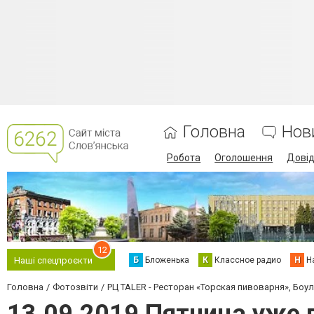
Головна
Нов
Робота
Оголошення
Дові
12
Б
Бложенька
К
Классное радио
Н
Н
Наші спецпроєкти
Головна
Фотозвіти
РЦ TALER - Ресторан «Торская пивоварня», Боул