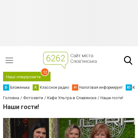
12
Наші спецпроєкти
Б
Бложенька
К
Классное радио
Н
Налоговая информирует
Ю
Юс
Головна
Фотозвіти
Кафе Ультра в Славянске
Наши гости!
Наши гости!