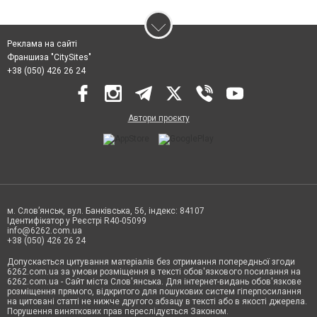
Реклама на сайті
Франшиза "CitySites"
+38 (050) 426 26 24
Автори проєкту
м. Слов’янськ, вул. Банківська, 56, індекс: 84107
Ідентифікатор у Реєстрі R40-05099
info@6262.com.ua
+38 (050) 426 26 24
Допускається цитування матеріалів без отримання попередньої згоди
6262.com.ua за умови розміщення в тексті обов'язкового посилання на
6262.com.ua - Сайт міста Слов'янська. Для інтернет-видань обов'язкове
розміщення прямого, відкритого для пошукових систем гіперпосилання
на цитовані статті не нижче другого абзацу в тексті або в якості джерела.
Порушення виняткових прав переслідується Законом.