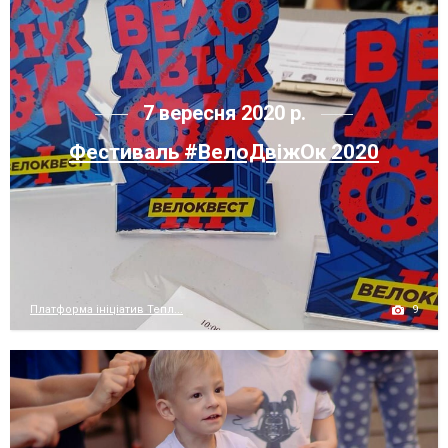
7 вересня 2020 р.
Фестиваль #ВелоДвіжОк 2020
9
Платформа ініціатив Тепл...