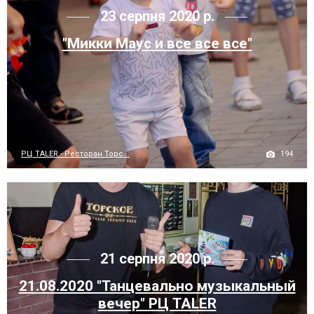
23 серпня 2020 р.
"Микки Маус и все все все"
194
РЦ TALER - Ресторан Торс...
21 серпня 2020 р.
21.08.2020 "Танцевально музыкальный
вечер" РЦ TALER