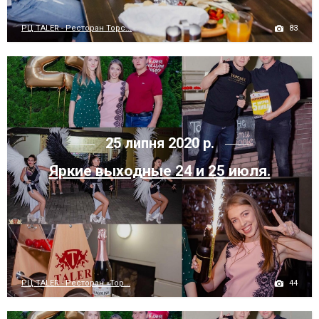
83
РЦ TALER - Ресторан Торс...
25 липня 2020 р.
Яркие выходные 24 и 25 июля.
44
РЦ TALER - Ресторан «Тор...