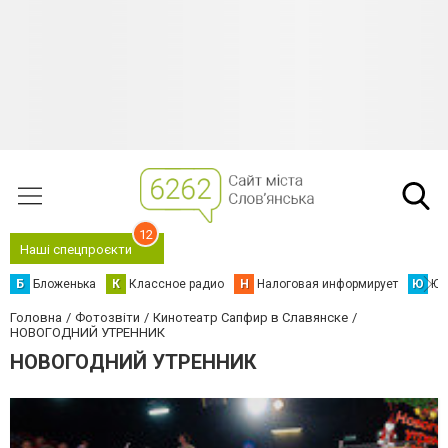
12
Наші спецпроєкти
Б
Бложенька
К
Классное радио
Н
Налоговая информирует
Ю
Юс
Головна
Фотозвіти
Кинотеатр Сапфир в Славянске
НОВОГОДНИЙ УТРЕННИК
НОВОГОДНИЙ УТРЕННИК