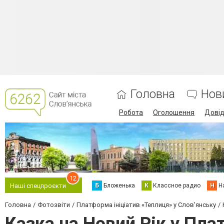
Головна
Нов
Робота
Оголошення
Дові
12
Б
Бложенька
К
Классное радио
Н
Н
Наші спецпроєкти
Головна
Фотозвіти
Платформа ініціатив «Теплиця» у Слов'янську