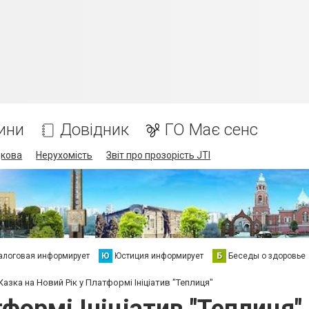
ини
Довідник
ГО Має сенс
дкова
Нерухомість
Звіт про прозорість JTI
алоговая информирует
Ю
Юстиция информирует
Б
Беседы о здоровье
Казка на Новий Рік у Платформі Ініціатив "Теплиця"