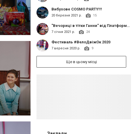
Вибухове COSMO PARTY!!!
20 березня 2021 р.
15
"Вечориці в тітки Ганни" від Платформи Ініціатив "Теплиця"
7 січня 2021 р.
24
Фестиваль #ВелоДвіжОк 2020
7 вересня 2020 р.
9
Ще в цьому місці
Заклади