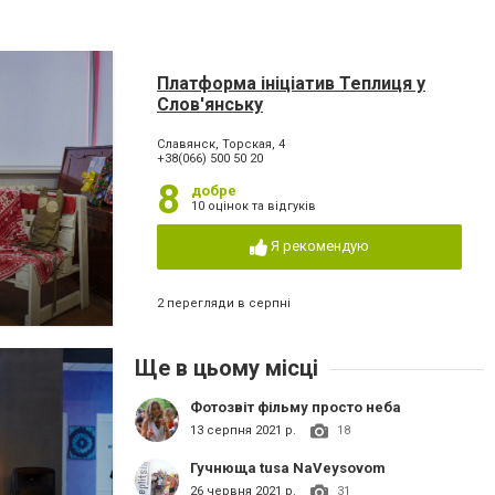
Платформа ініціатив Теплиця у
Слов'янську
Славянск, Торская, 4
+38(066) 500 50 20
8
добре
10 оцінок та відгуків
Я рекомендую
2 перегляди в серпні
Ще в цьому місці
Фотозвіт фільму просто неба
13 серпня 2021 р.
18
Гучнюща tusa NaVeysovom
26 червня 2021 р.
31