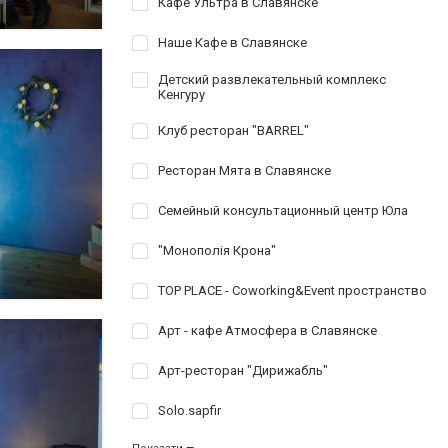
Кафе Ультра в Славянске
Наше Кафе в Славянске
Детский развлекательный комплекс
Кенгуру
Клуб ресторан "BARREL"
Ресторан Мята в Славянске
Семейный консультационный центр Юла
"Монополія Крона"
TOP PLACE - Coworking&Event пространство
Арт - кафе Атмосфера в Славянске
Арт-ресторан "Дирижабль"
Solo.sapfir