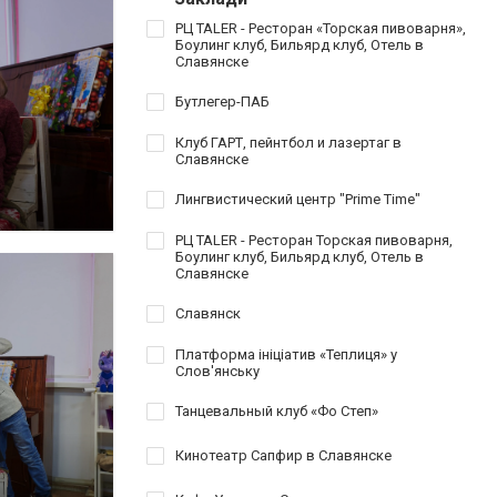
РЦ TALER - Ресторан «Торская пивоварня»,
Боулинг клуб, Бильярд клуб, Отель в
Славянске
Бутлегер-ПАБ
Клуб ГАРТ, пейнтбол и лазертаг в
Славянске
Лингвистический центр "Prime Time"
РЦ TALER - Ресторан Торская пивоварня,
Боулинг клуб, Бильярд клуб, Отель в
Славянске
Славянск
Платформа ініціатив «Теплиця» у
Слов'янську
Танцевальный клуб «Фо Степ»
Кинотеатр Сапфир в Славянске