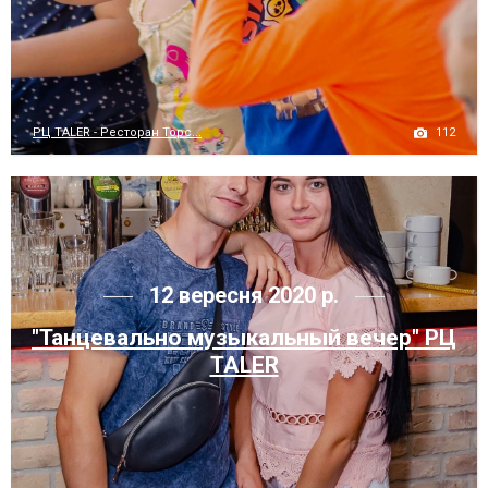
112
РЦ TALER - Ресторан Торс...
12 вересня 2020 р.
"Танцевально музыкальный вечер" РЦ
TALER