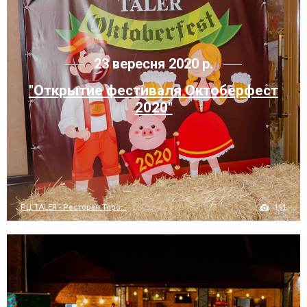
23 вересня 2020 р.
"Открытие фестиваля Октоберфест
2020"
191
РЦ TALER - Ресторан Торс...