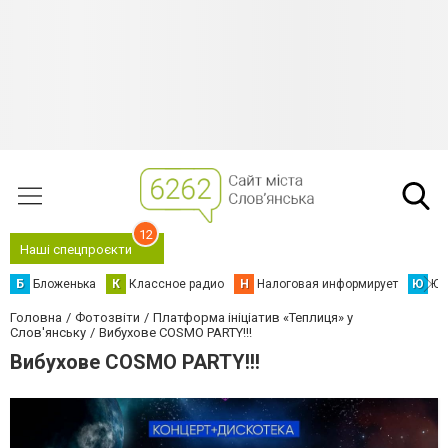
12
Наші спецпроєкти
Б
Бложенька
К
Классное радио
Н
Налоговая информирует
Ю
Юс
Головна
Фотозвіти
Платформа ініціатив «Теплиця» у
Слов'янську
Вибухове COSMO PARTY!!!
Вибухове COSMO PARTY!!!