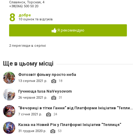
Славянск, Торская, 4
+38(066) 500 50 20
8
добре
10 оцінок та відгуків
Я рекомендую
2 перегляди в серпні
Ще в цьому місці
Фотозвіт фільму просто неба
13 серпня 2021 р.
18
Гучнюща tusa NaVeysovom
26 червня 2021 р.
31
"Вечориці в тітки Ганни" від Платформи Ініціатив "Теплиця"
7 січня 2021 р.
24
Казка на Новий Рік у Платформі Ініціатив "Теплиця"
31 грудня 2020 р.
53