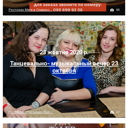
44
Ресторан Мята в Славянс...
23 жовтня 2020 р.
Танцевально- музыкальный вечер 23
октября
57
РЦ TALER - Ресторан «Тор...