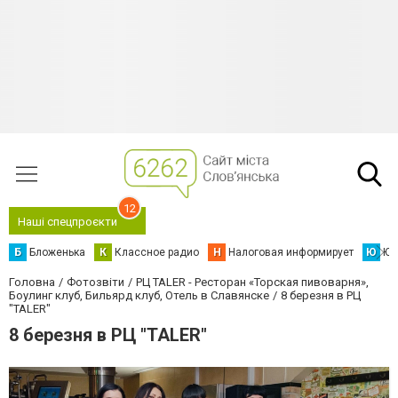
12
Наші спецпроєкти
Б
Бложенька
К
Классное радио
Н
Налоговая информирует
Ю
Юс
Головна
Фотозвіти
РЦ TALER - Ресторан «Торская пивоварня»,
Боулинг клуб, Бильярд клуб, Отель в Славянске
8 березня в РЦ
"TALER"
8 березня в РЦ "TALER"