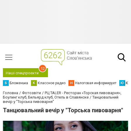
12
Наші спецпроєкти
Б
Бложенька
К
Классное радио
Н
Налоговая информирует
Ю
Юс
Головна
Фотозвіти
РЦ TALER - Ресторан «Торская пивоварня»,
Боулинг клуб, Бильярд клуб, Отель в Славянске
Танцювальний
вечір у "Торська пивоварня"
Танцювальний вечір у "Торська пивоварня"