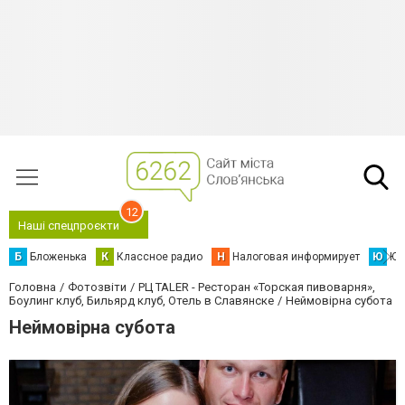
12
Наші спецпроєкти
Б
Бложенька
К
Классное радио
Н
Налоговая информирует
Ю
Юс
Головна
Фотозвіти
РЦ TALER - Ресторан «Торская пивоварня»,
Боулинг клуб, Бильярд клуб, Отель в Славянске
Неймовірна субота
Неймовірна субота