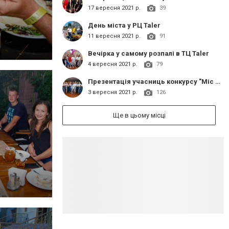
17 вересня 2021 р.
39
День міста у РЦ Taler
11 вересня 2021 р.
91
Вечірка у самому розпалі в ТЦ Taler
4 вересня 2021 р.
79
Презентація учасниць конкурсу "Міс Слов'янськ 2021"
3 вересня 2021 р.
126
Ще в цьому місці