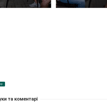
pp
уки та коментарі