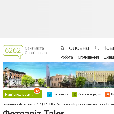
Головна
Нов
Робота
Оголошення
Дові
12
Б
Бложенька
К
Классное радио
Н
Н
Наші спецпроєкти
Головна
Фотозвіти
РЦ TALER - Ресторан «Торская пивоварня», Боул