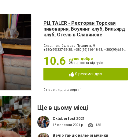
РЦ TALER - Ресторан Торская
пивоварня, Боулинг клуб, Бильярд
клуб, Отель в Славянске
Славянск, бульвар Пушкина, 9
+380(99)337-35-35, +380(99)616-18-63, +380(99)616-18-66, +380(99)334-42-42, +380(66)065-60-90
10.6
дуже добре
28 оцінок та відгуків
Я рекомендую
0 переглядів в серпні
Ще в цьому місці
Oktoberfest 2021
18 вересня 2021 р.
135
Вечір танцювальної музики