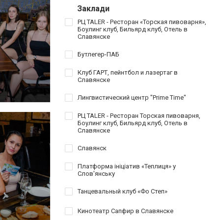
Заклади
РЦ TALER - Ресторан «Торская пивоварня»,
Боулинг клуб, Бильярд клуб, Отель в
Славянске
Бутлегер-ПАБ
Клуб ГАРТ, пейнтбол и лазертаг в
Славянске
Лингвистический центр "Prime Time"
РЦ TALER - Ресторан Торская пивоварня,
Боулинг клуб, Бильярд клуб, Отель в
Славянске
Славянск
Платформа ініціатив «Теплиця» у
Слов'янську
Танцевальный клуб «Фо Степ»
Кинотеатр Сапфир в Славянске