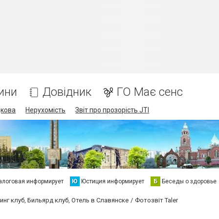
ини
Довідник
ГО Має сенс
дкова
Нерухомість
Звіт про прозорість JTI
алоговая информирует
Ю
Юстиция информирует
Б
Беседы о здоровье
инг клуб, Бильярд клуб, Отель в Славянске
Фотозвіт Taler