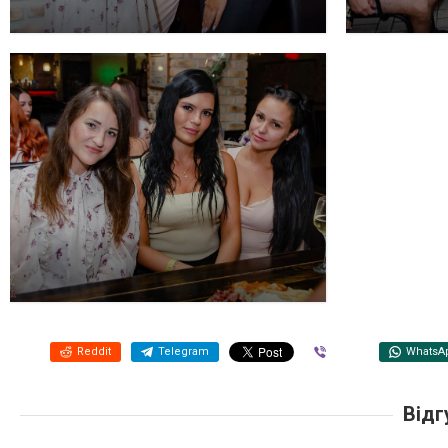
Reddit
Telegram
Viber
WhatsA
Відг